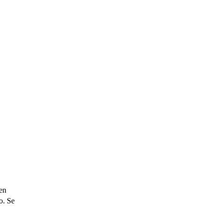
 en
o. Se