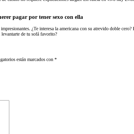
rer pagar por tener sexo con ella
o impresionantes. ¿Te interesa la americana con su atrevido doble cero?
levantarte de tu sofá favorito?
gatorios están marcados con
*