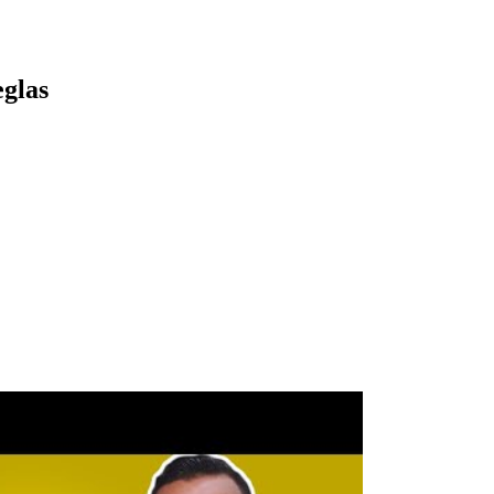
eglas