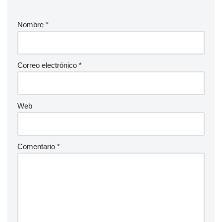
Nombre
*
Correo electrónico
*
Web
Comentario
*