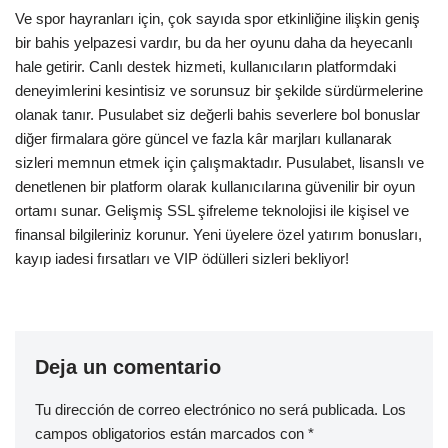
Ve spor hayranları için, çok sayıda spor etkinliğine ilişkin geniş
bir bahis yelpazesi vardır, bu da her oyunu daha da heyecanlı
hale getirir. Canlı destek hizmeti, kullanıcıların platformdaki
deneyimlerini kesintisiz ve sorunsuz bir şekilde sürdürmelerine
olanak tanır. Pusulabet siz değerli bahis severlere bol bonuslar
diğer firmalara göre güncel ve fazla kâr marjları kullanarak
sizleri memnun etmek için çalışmaktadır. Pusulabet, lisanslı ve
denetlenen bir platform olarak kullanıcılarına güvenilir bir oyun
ortamı sunar. Gelişmiş SSL şifreleme teknolojisi ile kişisel ve
finansal bilgileriniz korunur. Yeni üyelere özel yatırım bonusları,
kayıp iadesi fırsatları ve VIP ödülleri sizleri bekliyor!
Deja un comentario
Tu dirección de correo electrónico no será publicada.
Los
campos obligatorios están marcados con
*