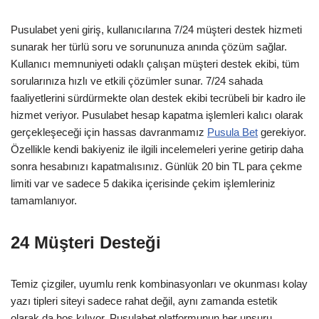
Pusulabet yeni giriş, kullanıcılarına 7/24 müşteri destek hizmeti
sunarak her türlü soru ve sorununuza anında çözüm sağlar.
Kullanıcı memnuniyeti odaklı çalışan müşteri destek ekibi, tüm
sorularınıza hızlı ve etkili çözümler sunar. 7/24 sahada
faaliyetlerini sürdürmekte olan destek ekibi tecrübeli bir kadro ile
hizmet veriyor. Pusulabet hesap kapatma işlemleri kalıcı olarak
gerçekleşeceği için hassas davranmamız
Pusula Bet
gerekiyor.
Özellikle kendi bakiyeniz ile ilgili incelemeleri yerine getirip daha
sonra hesabınızı kapatmalısınız. Günlük 20 bin TL para çekme
limiti var ve sadece 5 dakika içerisinde çekim işlemleriniz
tamamlanıyor.
24 Müşteri Desteği
Temiz çizgiler, uyumlu renk kombinasyonları ve okunması kolay
yazı tipleri siteyi sadece rahat değil, aynı zamanda estetik
olarak da hoş kılıyor. Pusulabet platformunun her unsuru