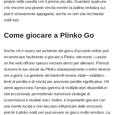
proprio nella casella con il premio più alto. Guardare qualcuno
che rincorre una grande vincita mentre la pallina rimbalza sui
pioli è stranamente appagante, anche se non stai rischiando
soldi tuoi.
Come giocare a Plinko Go
Anche chi è nuovo nel ambiente del gioco d’azzardo online può
incominciare facilmente a giocare a Plinko, electronic i casinò
on the web offrono spesso versioni demo per allenarsi. Potresti
ricevere le tue vincite da Plinko istantaneamente o entro diverse
ore a giorni. La gestione del bankroll rimane vitale—stabilisci
limiti di perdita e di vincita per prevenire perdite significative. Gli
utenti apprezzano l’ampia gamma di moltiplicatori disponibili in
slot eccezionali, permettendo numerose strategie di
scommessa e risultati unici. Inoltre, è importante giocare con
una mente lucida e non lasciarsi influenzare dalle emozioni,
poiché il plinko soldi veri può essere un gioco molto emotivo. La