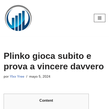
Saltar
al
contenido
Plinko gioca subito e
prova a vincere davvero
por
Ylxx Yree
mayo 5, 2024
Content