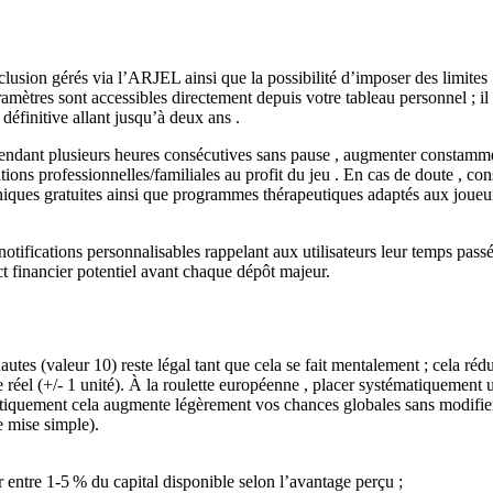
clusion gérés via l’ARJEL ainsi que la possibilité d’imposer des limites
mètres sont accessibles directement depuis votre tableau personnel ; il 
définitive allant jusqu’à deux ans .
endant plusieurs heures consécutives sans pause , augmenter constamm
ons professionnelles/familiales au profit du jeu . En cas de doute , con
niques gratuites ainsi que programmes thérapeutiques adaptés aux joueu
fications personnalisables rappelant aux utilisateurs leur temps passé
ct financier potentiel avant chaque dépôt majeur.
es (valeur 10) reste légal tant que cela se fait mentalement ; cela rédu
réel (+/- 1 unité). À la roulette européenne , placer systématiquement 
istiquement cela augmente légèrement vos chances globales sans modifie
e mise simple).
 entre 1‑5 % du capital disponible selon l’avantage perçu ;