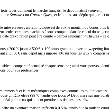
; trois types dominent le marché français : le dépôt matché (souvent
s comme
Starburst
ou
Gonzo’s Quest
, et le bonus sans dépôt qui permet u
e mise élevées : un ratio typique est de 30x le montant du bonus plus l
lement seules certaines machines à sous comptent dans le calcul du wageri
La date d’expiration peut être courte – parfois seulement 48 heures – ce 
us « 200 % jusqu’à 500 € + 100 tours gratuits », avec un wagering limi
ant à lui 50 € sans dépôt mais impose 40x sur tous les jeux y compris la
 tableau comparatif actualisé chaque semaine ; ainsi vous pouvez identi
ions pour vos préférences.
s immersifs et leurs mécaniques complexes comme les multiplicateurs
pose un RTP élevé (99 %) tandis que
Book of Dead
mise sur une volati
e – idéal pour ceux qui aiment prendre des risques mesurés.
» offre un avantage maison inférieur à 0,5 %, tandis que la roulette eur