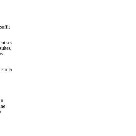
suffit
ent ses
sultez
rs
 sur la
it
une
r