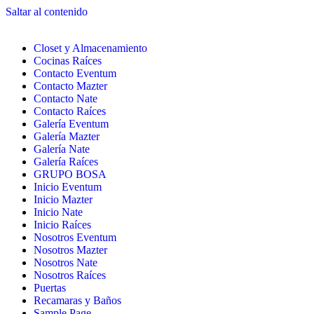
Saltar al contenido
Closet y Almacenamiento
Cocinas Raíces
Contacto Eventum
Contacto Mazter
Contacto Nate
Contacto Raíces
Galería Eventum
Galería Mazter
Galería Nate
Galería Raíces
GRUPO BOSA
Inicio Eventum
Inicio Mazter
Inicio Nate
Inicio Raíces
Nosotros Eventum
Nosotros Mazter
Nosotros Nate
Nosotros Raíces
Puertas
Recamaras y Baños
Sample Page