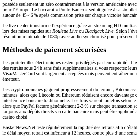
possède seulement un zéro contrairement à la version américaine avec
pour l’Europe. Le baccarat « Punto Banco » séduit grâce à sa simplic
autour de 45‑46 % après commission prise sur chaque victoire bancaire
Le live dealer transforme l’expérience grâce au streaming HD multi‑camér
lors des mises rapides sur
Roulette Live
ou
Blackjack Live
. Selon l’év
résolution minimale de 1080p avec audio synchronisé pour préserver l
Méthodes de paiement sécurisées
Les portefeuilles électroniques restent privilégiés par leur rapidité : 
des retraits sous 24 h sans frais supplémentaires si vous respectez le
Visa/MasterCard sont largement acceptées mais peuvent entraîner un dé
émetteur.
Les crypto‑monnaies gagnent progressivement du terrain ; Bitcoin a
minutes, alors que Litecoin ou Ethereum réduisent encore davantage ce 
interférence bancaire traditionnelle. Les frais varient toutefois selon 
alors que PayPal facture généralement 2‑3 % sur chaque transaction sor
toujours aux dépôts directs via carte bancaire mais peut être appliqué 
casino choisi .
BasketNews.Net teste régulièrement la rapidité des retraits afin d’é
le délai moyen retrait est inférieur à 12 heures, contre plus d’une sem