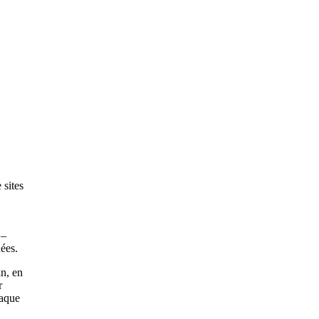
 sites
 –
ées.
in, en
r
haque