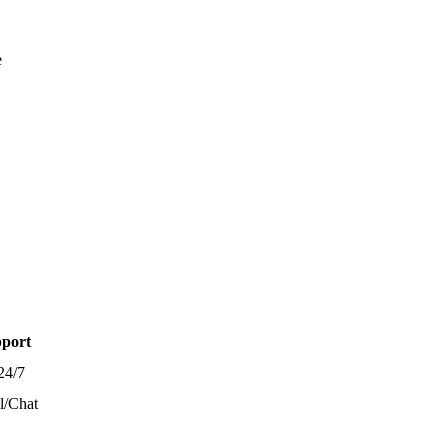
e
port
24/7
l/Chat