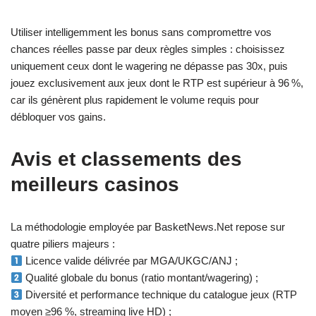
Utiliser intelligemment les bonus sans compromettre vos
chances réelles passe par deux règles simples : choisissez
uniquement ceux dont le wagering ne dépasse pas 30x, puis
jouez exclusivement aux jeux dont le RTP est supérieur à 96 %,
car ils génèrent plus rapidement le volume requis pour
débloquer vos gains.
Avis et classements des
meilleurs casinos
La méthodologie employée par BasketNews.Net repose sur
quatre piliers majeurs :
Licence valide délivrée par MGA/UKGC/ANJ ;
Qualité globale du bonus (ratio montant/wagering) ;
Diversité et performance technique du catalogue jeux (RTP
moyen ≥96 %, streaming live HD) ;