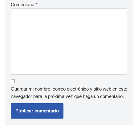
Comentario
*
Guardar mi nombre, correo electrónico y sitio web en este
navegador para la próxima vez que haga un comentario.