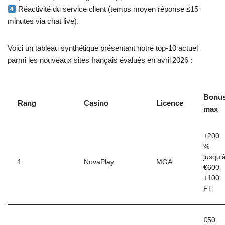
Réactivité du service client (temps moyen réponse ≤15
minutes via chat live).
Voici un tableau synthétique présentant notre top‑10 actuel
parmi les nouveaux sites français évalués en avril 2026 :
Bonu
Rang
Casino
Licence
max
+200
%
jusqu’
1
NovaPlay
MGA
€600
+100
FT
€50