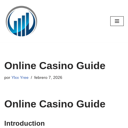
Saltar
al
contenido
Online Casino Guide
por
Ylxx Yree
febrero 7, 2026
Online Casino Guide
Introduction