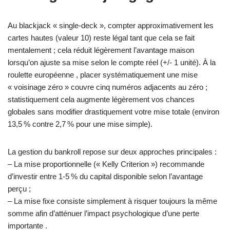
Au blackjack « single‑deck », compter approximativement les
cartes hautes (valeur 10) reste légal tant que cela se fait
mentalement ; cela réduit légèrement l’avantage maison
lorsqu’on ajuste sa mise selon le compte réel (+/- 1 unité). À la
roulette européenne , placer systématiquement une mise
« voisinage zéro » couvre cinq numéros adjacents au zéro ;
statistiquement cela augmente légèrement vos chances
globales sans modifier drastiquement votre mise totale (environ
13,5 % contre 2,7 % pour une mise simple).
La gestion du bankroll repose sur deux approches principales :
– La mise proportionnelle (« Kelly Criterion ») recommande
d’investir entre 1‑5 % du capital disponible selon l’avantage
perçu ;
– La mise fixe consiste simplement à risquer toujours la même
somme afin d’atténuer l’impact psychologique d’une perte
importante .