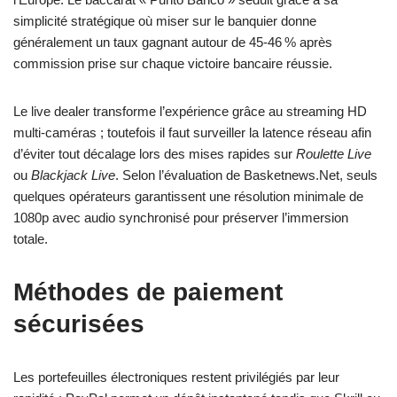
simplicité stratégique où miser sur le banquier donne
généralement un taux gagnant autour de 45‑46 % après
commission prise sur chaque victoire bancaire réussie.
Le live dealer transforme l’expérience grâce au streaming HD
multi‑caméras ; toutefois il faut surveiller la latence réseau afin
d’éviter tout décalage lors des mises rapides sur
Roulette Live
ou
Blackjack Live
. Selon l’évaluation de Basketnews.Net, seuls
quelques opérateurs garantissent une résolution minimale de
1080p avec audio synchronisé pour préserver l’immersion
totale.
Méthodes de paiement
sécurisées
Les portefeuilles électroniques restent privilégiés par leur