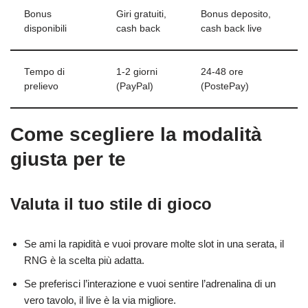
Bonus
Giri gratuiti,
Bonus deposito,
disponibili
cash back
cash back live
Tempo di
1‑2 giorni
24‑48 ore
prelievo
(PayPal)
(PostePay)
Come scegliere la modalità
giusta per te
Valuta il tuo stile di gioco
Se ami la rapidità e vuoi provare molte slot in una serata, il
RNG è la scelta più adatta.
Se preferisci l’interazione e vuoi sentire l’adrenalina di un
vero tavolo, il live è la via migliore.