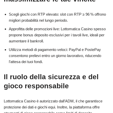
Scegli giochi con RTP elevato: slot con RTP ≥ 96 % offrono
migliori probabilità nel lungo periodo.
Approfitta delle promozioni live: Lottomatica Casino spesso
propone bonus deposito esclusivi per i tavoli live, ideali per
aumentare il bankroll.
Utilizza metodi di pagamento veloci: PayPal e PostePay
consentono prelievi entro un giorno lavorativo, riducendo
l’attesa dei tuoi fondi.
Il ruolo della sicurezza e del
gioco responsabile
Lottomatica Casino è autorizzato dall’ADM, il che garantisce
protezione dei dati e giochi equi. Inoltre, la piattaforma offre