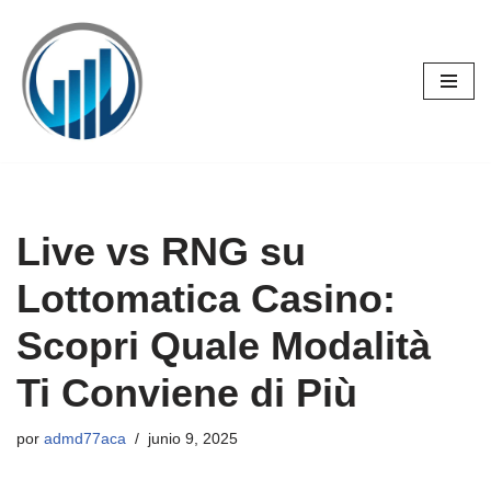
Saltar
al
contenido
Live vs RNG su
Lottomatica Casino:
Scopri Quale Modalità
Ti Conviene di Più
por
admd77aca
junio 9, 2025