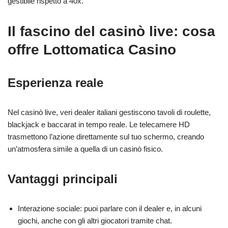
gestibile rispetto a 40x.
Il fascino del casinò live: cosa
offre Lottomatica Casino
Esperienza reale
Nel casinò live, veri dealer italiani gestiscono tavoli di roulette,
blackjack e baccarat in tempo reale. Le telecamere HD
trasmettono l’azione direttamente sul tuo schermo, creando
un’atmosfera simile a quella di un casinò fisico.
Vantaggi principali
Interazione sociale: puoi parlare con il dealer e, in alcuni
giochi, anche con gli altri giocatori tramite chat.