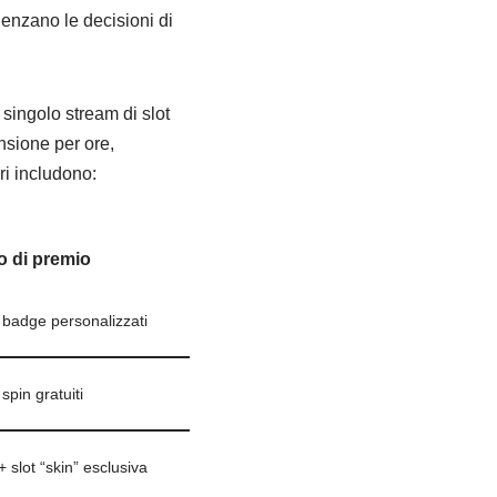
luenzano le decisioni di
ingolo stream di slot
nsione per ore,
ri includono:
 di premio
 badge personalizzati
spin gratuiti
 slot “skin” esclusiva