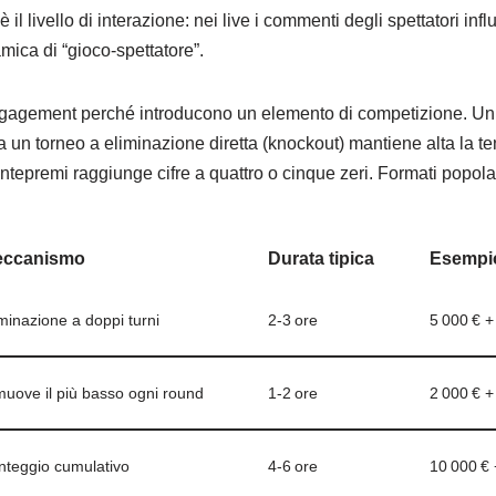
è il livello di interazione: nei live i commenti degli spettatori inf
ica di “gioco‑spettatore”.
ngagement perché introducono un elemento di competizione. Un s
 un torneo a eliminazione diretta (knockout) mantiene alta la te
ntepremi raggiunge cifre a quattro o cinque zeri. Formati popola
ccanismo
Durata tipica
Esempio
minazione a doppi turni
2‑3 ore
5 000 € +
muove il più basso ogni round
1‑2 ore
2 000 € + 
nteggio cumulativo
4‑6 ore
10 000 € +