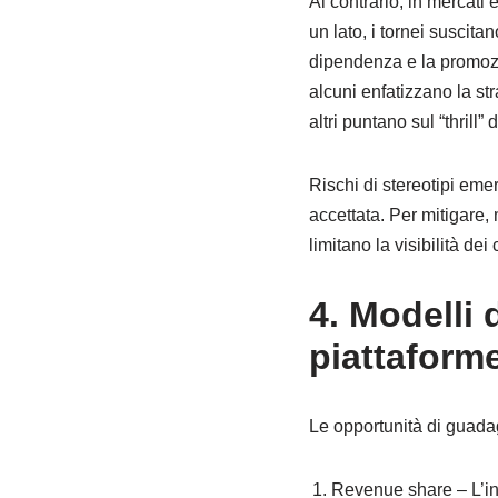
Al contrario, in mercati
un lato, i tornei suscita
dipendenza e la promozio
alcuni enfatizzano la str
altri puntano sul “thrill” 
Rischi di stereotipi em
accettata. Per mitigare, 
limitano la visibilità dei
4. Modelli 
piattaform
Le opportunità di guadag
Revenue share – L’in