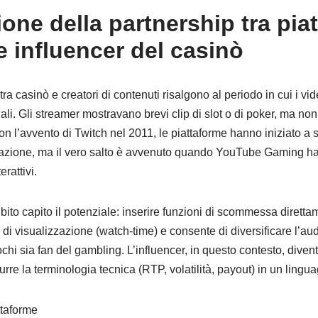
ione della partnership tra pia
e influencer del casinò
ra casinò e creatori di contenuti risalgono al periodo in cui i vid
onali. Gli streamer mostravano brevi clip di slot o di poker, ma no
 Con l’avvento di Twitch nel 2011, le piattaforme hanno iniziato a
liazione, ma il vero salto è avvenuto quando YouTube Gaming ha 
rattivi.
ito capito il potenziale: inserire funzioni di scommessa diretta
i visualizzazione (watch‑time) e consente di diversificare l’aud
chi sia fan del gambling. L’influencer, in questo contesto, dive
urre la terminologia tecnica (RTP, volatilità, payout) in un lingu
ttaforme