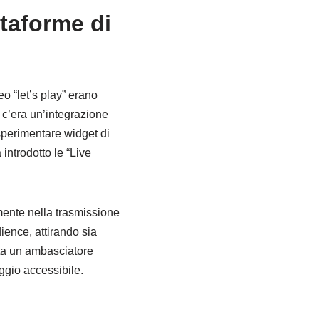
ttaforme di
eo “let’s play” erano
n c’era un’integrazione
 sperimentare widget di
introdotto le “Live
mente nella trasmissione
ience, attirando sia
nta un ambasciatore
aggio accessibile.