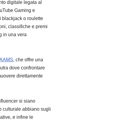
nto digitale legata al
 YouTube Gaming e
 blackjack o roulette
oni, classifiche e premi
g in una vera
n AAMS
, che offre una
utra dove confrontare
omuovere direttamente
nfluencer si siano
to culturale abbiano sugli
tive, e infine le