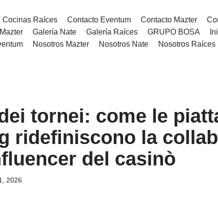
Cocinas Raíces
Contacto Eventum
Contacto Mazter
Co
 Mazter
Galería Nate
Galería Raíces
GRUPO BOSA
In
ventum
Nosotros Mazter
Nosotros Nate
Nosotros Raíces
 dei tornei: come le piat
g ridefiniscono la colla
nfluencer del casinò
1, 2026