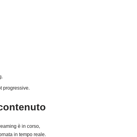
g.
t progressive.
i contenuto
reaming è in corso,
ornata in tempo reale.