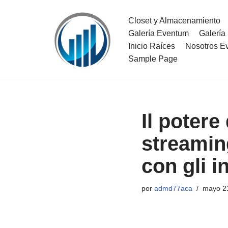
Closet y Almacenamiento
Saltar
Galería Eventum
Galería
al
Inicio Raíces
Nosotros E
contenido
Sample Page
Il potere
streamin
con gli i
por
admd77aca
mayo 2