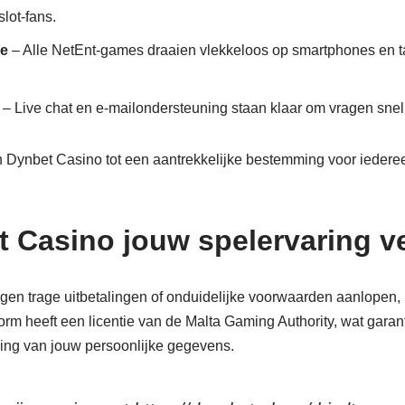
lot‑fans.
ie
– Alle NetEnt‑games draaien vlekkeloos op smartphones en tab
– Live chat en e‑mailondersteuning staan klaar om vragen sne
ynbet Casino tot een aantrekkelijke bestemming voor iedere
 Casino jouw spelervaring ve
egen trage uitbetalingen of onduidelijke voorwaarden aanlopen,
orm heeft een licentie van de Malta Gaming Authority, wat garant 
ing van jouw persoonlijke gegevens.