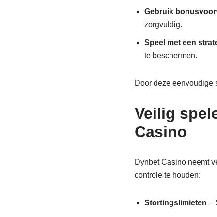
Gebruik bonusvoo
zorgvuldig.
Speel met een strat
te beschermen.
Door deze eenvoudige sta
Veilig spe
Casino
Dynbet Casino neemt ver
controle te houden:
Stortingslimieten
– S