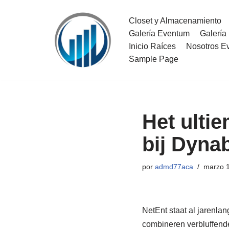
Closet y Almacenamiento
Saltar
Galería Eventum
Galería
al
Inicio Raíces
Nosotros E
contenido
Sample Page
Het ulti
bij Dyna
por
admd77aca
marzo 1
NetEnt staat al jarenla
combineren verbluffend