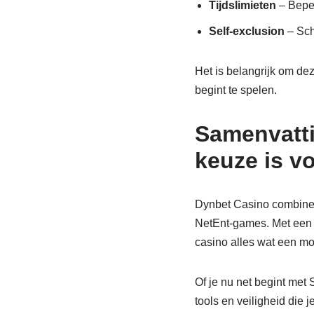
Tijdslimieten
– Beper
Self‑exclusion
– Scha
Het is belangrijk om dez
begint te spelen.
Samenvatti
keuze is v
Dynbet Casino combineer
NetEnt‑games. Met een m
casino alles wat een mo
Of je nu net begint met 
tools en veiligheid die 