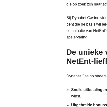
die op zoek zijn naar z
Bij Dynabet Casino vind
bent die de basis wil ler
combinatie van NetEnt’s 
spelervaring.
De unieke 
NetEnt‑lie
Dynabet Casino ondersch
Snelle uitbetalingen
winst.
Uitgebreide bonus