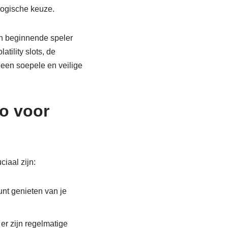
logische keuze.
en beginnende speler
atility slots, de
 een soepele en veilige
o voor
iaal zijn:
unt genieten van je
r zijn regelmatige