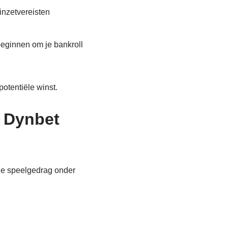
nzetvereisten
 beginnen om je bankroll
potentiële winst.
j Dynbet
 je speelgedrag onder