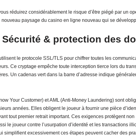
vous réduirez considérablement le risque d’être piégé par un op
du nouveau paysage du casino en ligne nouveau qui se dévelop
– Sécurité & protection des d
tilisent le protocole SSL/TLS pour chiffrer toutes les communica
eurs. Ce cryptage empêche toute interception tierce lors du trans
res. Un cadenas vert dans la barre d’adresse indique généraleme
ow Your Customer) et AML (Anti‑Money Laundering) sont obliga
urs années. Elles obligent le joueur à fournir une pièce d’identi
 avant tout premier retrait important. Ces exigences protègent no
si le joueur contre l’usurpation d’identité et les transactions il
qui simplifient excessivement ces étapes peuvent cacher des pr