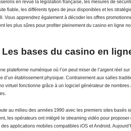
rons en revue la législation française, les mesures de sécurité
site fiable, les différents types de jeux disponibles et les stratég
oll. Vous apprendrez également à décoder les offres promotionne
t les plus sûres pour profiter pleinement du casino en ligne n
– Les bases du casino en lign
ne plateforme numérique où l’on peut miser de l’argent réel sur
e d’un établissement physique. Contrairement aux salles traditi
ino virtuel fonctionne grâce à un logiciel générateur de nombres
es.
bute au milieu des années 1990 avec les premiers sites basés sur
, les opérateurs ont intégré le streaming vidéo pour proposer 
é des applications mobiles compatibles iOS et Android. Aujourd’