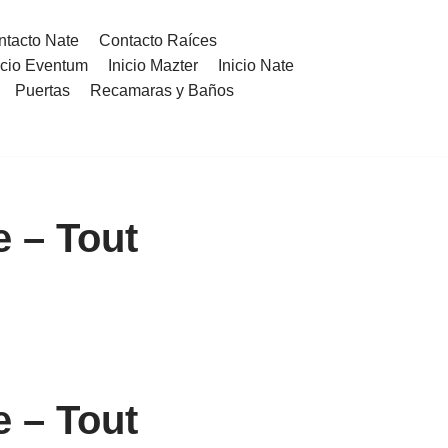
ntacto Nate
Contacto Raíces
icio Eventum
Inicio Mazter
Inicio Nate
Puertas
Recamaras y Baños
e – Tout
e – Tout