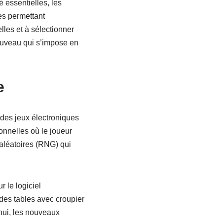
 essentielles, les
ies permettant
lles et à sélectionner
ouveau qui s’impose en
e
 des jeux électroniques
onnelles où le joueur
 aléatoires (RNG) qui
 le logiciel
des tables avec croupier
hui, les nouveaux