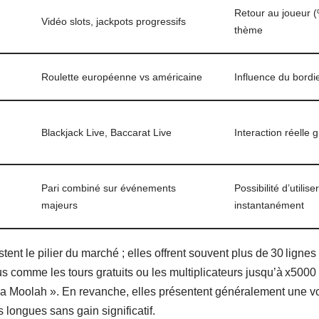
Retour au joueur (
Vidéo slots, jackpots progressifs
thème
Roulette européenne vs américaine
Influence du bordie
Blackjack Live, Baccarat Live
Interaction réelle
Pari combiné sur événements
Possibilité d’utilise
majeurs
instantanément
ent le pilier du marché ; elles offrent souvent plus de 30 lignes
s comme les tours gratuits ou les multiplicateurs jusqu’à x5000
ga Moolah ». En revanche, elles présentent généralement une vol
longues sans gain significatif.