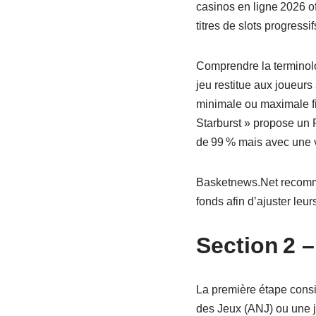
casinos en ligne 2026 of
titres de slots progressif
Comprendre la terminolo
jeu restitue aux joueurs 
minimale ou maximale fi
Starburst » propose un 
de 99 % mais avec une vo
Basketnews.Net recomma
fonds afin d’ajuster leur
Section 2 –
La première étape consist
des Jeux (ANJ) ou une ju