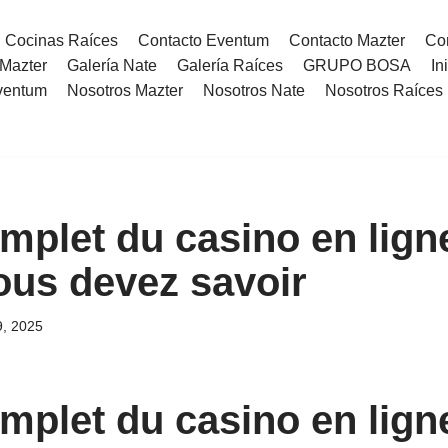
Cocinas Raíces
Contacto Eventum
Contacto Mazter
Co
 Mazter
Galería Nate
Galería Raíces
GRUPO BOSA
In
ventum
Nosotros Mazter
Nosotros Nate
Nosotros Raíces
mplet du casino en lign
ous devez savoir
9, 2025
mplet du casino en lign