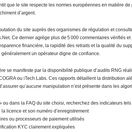
ntit que le site respecte les normes européennes en matière de 
nchiment d’argent.
utation du site auprès des organismes de régulation et consultez
.Net. Ce dernier agrège plus de 5 000 commentaires vérifiés et 
sparence financière, la rapidité des retraits et la qualité du sup
e généralement un opérateur digne de confiance.
re se manifeste par la disponibilité publique d’audits RNG réali
RA ou iTech Labs. Ces rapports détaillent la distribution aléa
d’assurer qu’aucune manipulation n’est présente dans les algor
 ou dans la FAQ du site choisi, recherchez des indicateurs tels
e la licence et son numéro d’enregistrement
ires ou processeurs de paiement utilisés
ification KYC clairement expliquées