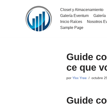
Closet y Almacenamiento
Saltar
Galería Eventum
Galería
al
Inicio Raíces
Nosotros E
contenido
Sample Page
Guide co
ce que v
por
Ylxx Yree
octubre 2
Guide co