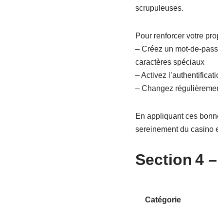
scrupuleuses.
Pour renforcer votre prop
– Créez un mot‑de‑passe
caractères spéciaux
– Activez l’authentifica
– Changez régulièrement 
En appliquant ces bonnes
sereinement du casino e
Section 4 
Catégorie