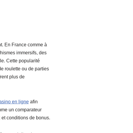
nt. En France comme à
aphismes immersifs, des
e. Cette popularité
 roulette ou de parties
rent plus de
sino en ligne
afin
omme un comparateur
x et conditions de bonus.