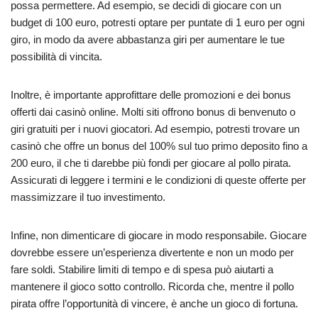
possa permettere. Ad esempio, se decidi di giocare con un
budget di 100 euro, potresti optare per puntate di 1 euro per ogni
giro, in modo da avere abbastanza giri per aumentare le tue
possibilità di vincita.
Inoltre, è importante approfittare delle promozioni e dei bonus
offerti dai casinò online. Molti siti offrono bonus di benvenuto o
giri gratuiti per i nuovi giocatori. Ad esempio, potresti trovare un
casinò che offre un bonus del 100% sul tuo primo deposito fino a
200 euro, il che ti darebbe più fondi per giocare al pollo pirata.
Assicurati di leggere i termini e le condizioni di queste offerte per
massimizzare il tuo investimento.
Infine, non dimenticare di giocare in modo responsabile. Giocare
dovrebbe essere un’esperienza divertente e non un modo per
fare soldi. Stabilire limiti di tempo e di spesa può aiutarti a
mantenere il gioco sotto controllo. Ricorda che, mentre il pollo
pirata offre l’opportunità di vincere, è anche un gioco di fortuna.