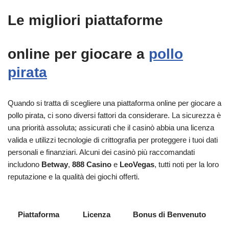
Le migliori piattaforme
online per giocare a
pollo
pirata
Quando si tratta di scegliere una piattaforma online per giocare a
pollo pirata, ci sono diversi fattori da considerare. La sicurezza è
una priorità assoluta; assicurati che il casinò abbia una licenza
valida e utilizzi tecnologie di crittografia per proteggere i tuoi dati
personali e finanziari. Alcuni dei casinò più raccomandati
includono
Betway
,
888 Casino
e
LeoVegas
, tutti noti per la loro
reputazione e la qualità dei giochi offerti.
Piattaforma
Licenza
Bonus di Benvenuto