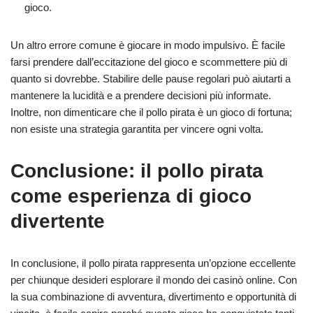
gioco.
Un altro errore comune è giocare in modo impulsivo. È facile
farsi prendere dall’eccitazione del gioco e scommettere più di
quanto si dovrebbe. Stabilire delle pause regolari può aiutarti a
mantenere la lucidità e a prendere decisioni più informate.
Inoltre, non dimenticare che il pollo pirata è un gioco di fortuna;
non esiste una strategia garantita per vincere ogni volta.
Conclusione: il pollo pirata
come esperienza di gioco
divertente
In conclusione, il pollo pirata rappresenta un’opzione eccellente
per chiunque desideri esplorare il mondo dei casinò online. Con
la sua combinazione di avventura, divertimento e opportunità di