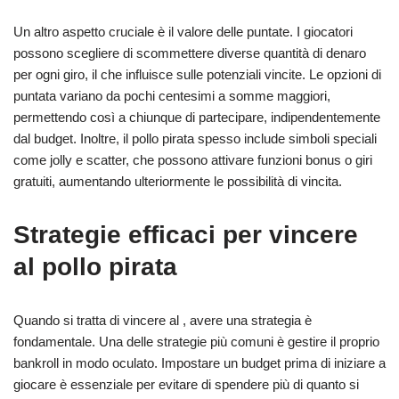
Un altro aspetto cruciale è il valore delle puntate. I giocatori
possono scegliere di scommettere diverse quantità di denaro
per ogni giro, il che influisce sulle potenziali vincite. Le opzioni di
puntata variano da pochi centesimi a somme maggiori,
permettendo così a chiunque di partecipare, indipendentemente
dal budget. Inoltre, il pollo pirata spesso include simboli speciali
come jolly e scatter, che possono attivare funzioni bonus o giri
gratuiti, aumentando ulteriormente le possibilità di vincita.
Strategie efficaci per vincere
al pollo pirata
Quando si tratta di vincere al , avere una strategia è
fondamentale. Una delle strategie più comuni è gestire il proprio
bankroll in modo oculato. Impostare un budget prima di iniziare a
giocare è essenziale per evitare di spendere più di quanto si