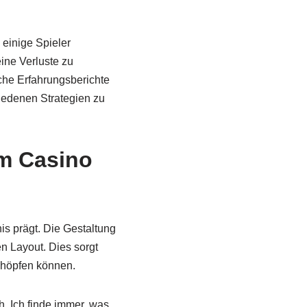
 einige Spieler
eine Verluste zu
lche Erfahrungsberichte
iedenen Strategien zu
im Casino
is prägt. Die Gestaltung
n Layout. Dies sorgt
schöpfen können.
ch. Ich finde immer, was