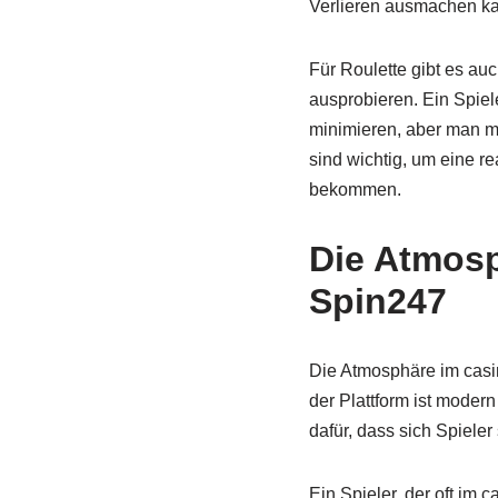
Verlieren ausmachen k
Für Roulette gibt es au
ausprobieren. Ein Spiele
minimieren, aber man mus
sind wichtig, um eine r
bekommen.
Die Atmosp
Spin247
Die Atmosphäre im casino
der Plattform ist moder
dafür, dass sich Spiele
Ein Spieler, der oft im c