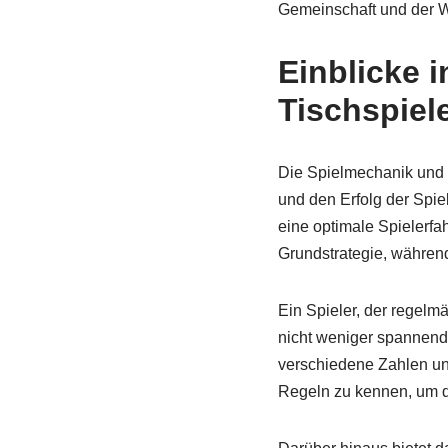
Gemeinschaft und der W
Einblicke 
Tischspiel
Die Spielmechanik und d
und den Erfolg der Spie
eine optimale Spielerfa
Grundstrategie, während
Ein Spieler, der regelmä
nicht weniger spannend.
verschiedene Zahlen und
Regeln zu kennen, um d