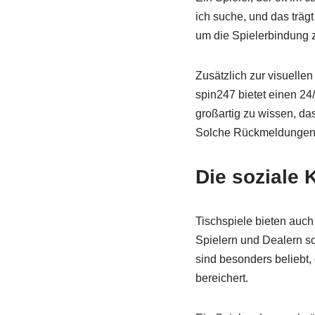
ich suche, und das trägt
um die Spielerbindung z
Zusätzlich zur visuelle
spin247 bietet einen 24/
großartig zu wissen, das
Solche Rückmeldungen ze
Die soziale
Tischspiele bieten auch
Spielern und Dealern sc
sind besonders beliebt,
bereichert.