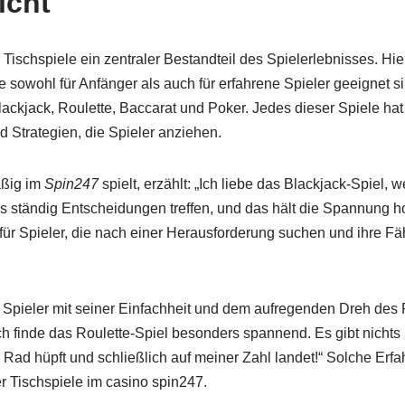
icht
Tischspiele ein zentraler Bestandteil des Spielerlebnisses. Hie
e sowohl für Anfänger als auch für erfahrene Spieler geeignet s
ackjack, Roulette, Baccarat und Poker. Jedes dieser Spiele ha
d Strategien, die Spieler anziehen.
äßig im
Spin247
spielt, erzählt: „Ich liebe das Blackjack-Spiel, w
ss ständig Entscheidungen treffen, und das hält die Spannung h
für Spieler, die nach einer Herausforderung suchen und ihre Fä
 Spieler mit seiner Einfachheit und dem aufregenden Dreh des
„Ich finde das Roulette-Spiel besonders spannend. Es gibt nichts
 Rad hüpft und schließlich auf meiner Zahl landet!“ Solche Erf
r Tischspiele im casino spin247.