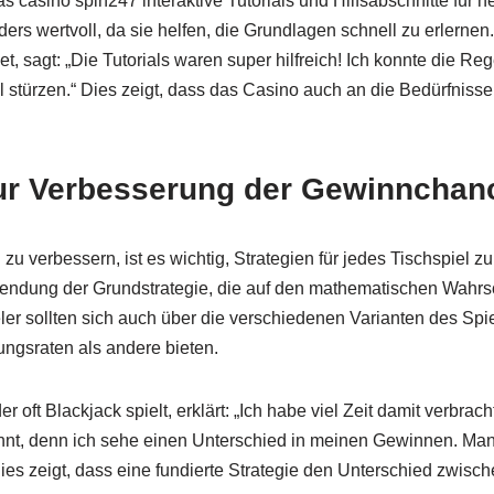
s casino spin247 interaktive Tutorials und Hilfsabschnitte für n
rs wertvoll, da sie helfen, die Grundlagen schnell zu erlernen.
t, sagt: „Die Tutorials waren super hilfreich! Ich konnte die Re
l stürzen.“ Dies zeigt, dass das Casino auch an die Bedürfnisse
zur Verbesserung der Gewinnchan
 verbessern, ist es wichtig, Strategien für jedes Tischspiel zu
endung der Grundstrategie, die auf den mathematischen Wahrsch
ler sollten sich auch über die verschiedenen Varianten des Spie
ngsraten als andere bieten.
er oft Blackjack spielt, erklärt: „Ich habe viel Zeit damit verbrach
ohnt, denn ich sehe einen Unterschied in meinen Gewinnen. Ma
“ Dies zeigt, dass eine fundierte Strategie den Unterschied zwi