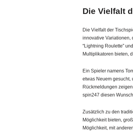
Die Vielfalt 
Die Vielfalt der Tischs
innovative Variationen, 
“Lightning Roulette” und
Multiplikatoren bieten, 
Ein Spieler namens Tom 
etwas Neuem gesucht, u
Rückmeldungen zeigen, 
spin247 diesen Wunsch e
Zusätzlich zu den tradit
Möglichkeit bieten, gro
Möglichkeit, mit andere