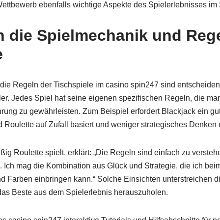
ettbewerb ebenfalls wichtige Aspekte des Spielerlebnisses im 
in die Spielmechanik und Reg
e
ie Regeln der Tischspiele im casino spin247 sind entscheiden
ler. Jedes Spiel hat seine eigenen spezifischen Regeln, die ma
hrung zu gewährleisten. Zum Beispiel erfordert Blackjack ein gu
 Roulette auf Zufall basiert und weniger strategisches Denken e
ßig Roulette spielt, erklärt: „Die Regeln sind einfach zu verste
 Ich mag die Kombination aus Glück und Strategie, die ich bei
 Farben einbringen kann.“ Solche Einsichten unterstreichen die
as Beste aus dem Spielerlebnis herauszuholen.