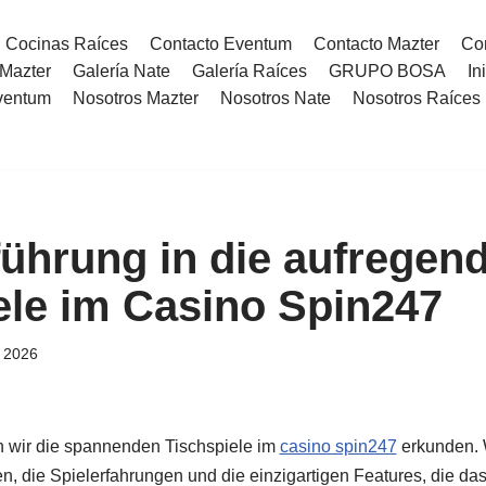
Cocinas Raíces
Contacto Eventum
Contacto Mazter
Co
 Mazter
Galería Nate
Galería Raíces
GRUPO BOSA
In
ventum
Nosotros Mazter
Nosotros Nate
Nosotros Raíces
führung in die aufregen
ele im Casino Spin247
 2026
n wir die spannenden Tischspiele im
casino spin247
erkunden. 
n, die Spielerfahrungen und die einzigartigen Features, die das