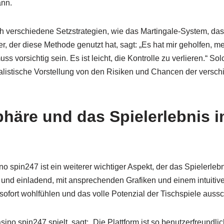
ann.
ch verschiedene Setzstrategien, wie das Martingale-System, das
r, der diese Methode genutzt hat, sagt: „Es hat mir geholfen, m
s vorsichtig sein. Es ist leicht, die Kontrolle zu verlieren.“ So
ealistische Vorstellung von den Risiken und Chancen der versch
häre und das Spielerlebnis 
 spin247 ist ein weiterer wichtiger Aspekt, der das Spielerlebn
n und einladend, mit ansprechenden Grafiken und einem intuitive
r sofort wohlfühlen und das volle Potenzial der Tischspiele aus
asino spin247 spielt, sagt: „Die Plattform ist so benutzerfreundli