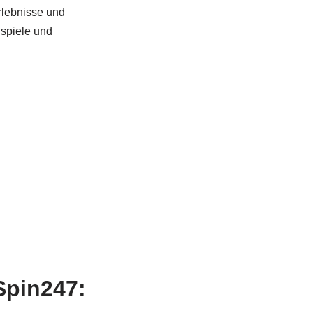
rlebnisse und
hspiele und
Spin247: