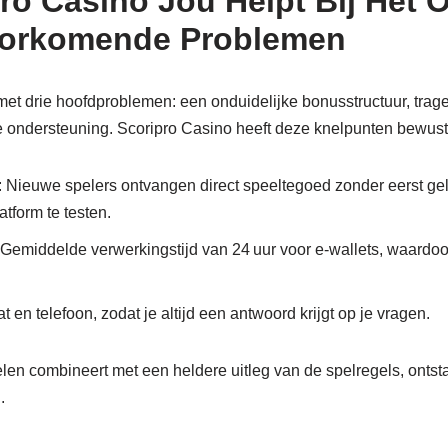
ro Casino Jou Helpt Bij Het 
oorkomende Problemen
met drie hoofdproblemen: een onduidelijke bonusstructuur, trage
 ondersteuning. Scoripro Casino heeft deze knelpunten bewust
Nieuwe spelers ontvangen direct speeltegoed zonder eerst geld 
tform te testen.
 Gemiddelde verwerkingstijd van 24 uur voor e‑wallets, waardoor
t en telefoon, zodat je altijd een antwoord krijgt op je vragen.
en combineert met een heldere uitleg van de spelregels, ontst
.