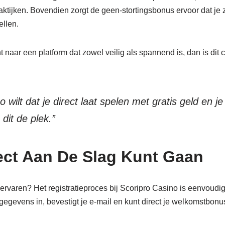
aktijken. Bovendien zorgt de geen‑stortingsbonus ervoor dat je 
llen.
naar een platform dat zowel veilig als spannend is, dan is dit 
o wilt dat je direct laat spelen met gratis geld en j
 dit de plek.”
ect Aan De Slag Kunt Gaan
 ervaren? Het registratieproces bij Scoripro Casino is eenvoudig
 gegevens in, bevestigt je e‑mail en kunt direct je welkomstbonu