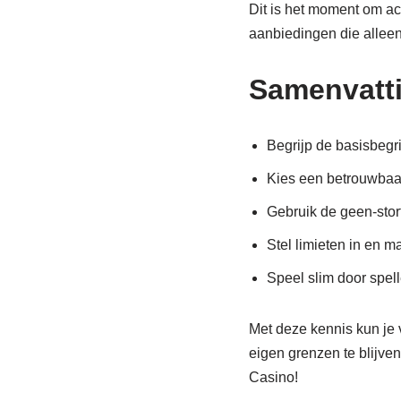
Dit is het moment om a
aanbiedingen die alleen
Samenvatt
Begrijp de basisbegri
Kies een betrouwbaar 
Gebruik de geen‑stort
Stel limieten in en 
Speel slim door spell
Met deze kennis kun je 
eigen grenzen te blijven
Casino!