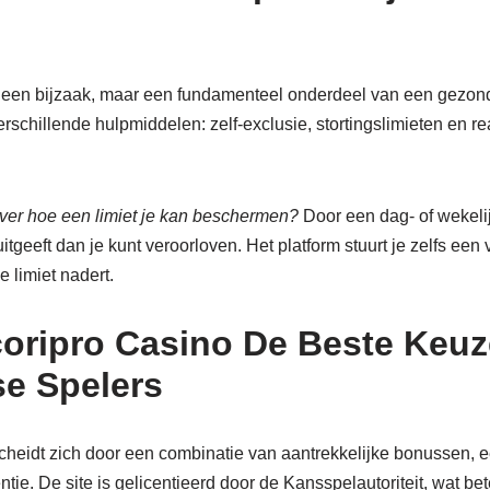
geen bijzaak, maar een fundamenteel onderdeel van een gezond
rschillende hulpmiddelen: zelf‑exclusie, stortingslimieten en re
ver hoe een limiet je kan beschermen?
Door een dag‑ of wekelijk
itgeeft dan je kunt veroorloven. Het platform stuurt je zelfs een 
 limiet nadert.
ripro Casino De Beste Keuze
e Spelers
cheidt zich door een combinatie van aantrekkelijke bonussen,
tie. De site is gelicentieerd door de Kansspelautoriteit, wat b