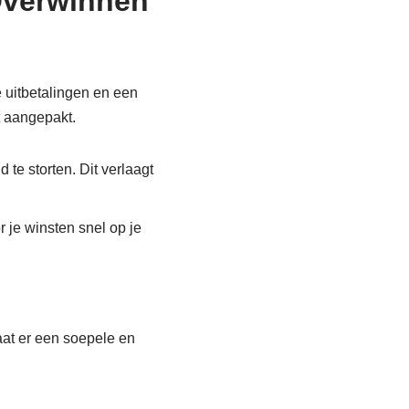
Overwinnen
 uitbetalingen en een
 aangepakt.
te storten. Dit verlaagt
 je winsten snel op je
aat er een soepele en