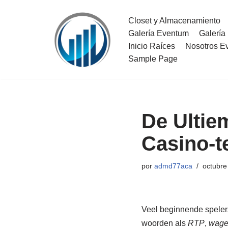
Closet y Almacenamiento
Saltar
Galería Eventum
Galería
al
Inicio Raíces
Nosotros E
contenido
Sample Page
De Ultie
Casino‑t
por
admd77aca
octubre
Veel beginnende spelers
woorden als
RTP
,
wage