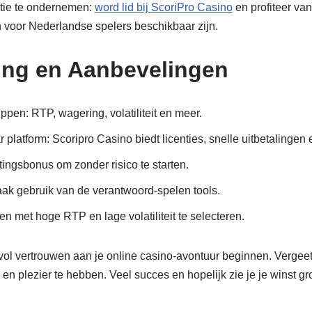
ctie te ondernemen:
word lid bij ScoriPro Casino
en profiteer va
 voor Nederlandse spelers beschikbaar zijn.
ing en Aanbevelingen
ppen: RTP, wagering, volatiliteit en meer.
platform: Scoripro Casino biedt licenties, snelle uitbetalingen 
ingsbonus om zonder risico te starten.
maak gebruik van de verantwoord‑spelen tools.
en met hoge RTP en lage volatiliteit te selecteren.
vol vertrouwen aan je online casino‑avontuur beginnen. Vergeet 
 en plezier te hebben. Veel succes en hopelijk zie je je winst gr