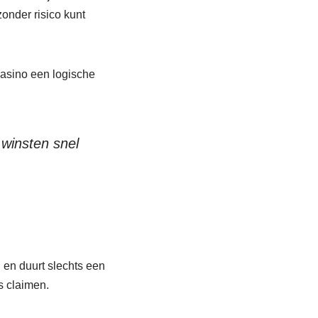
zonder risico kunt
casino een logische
e winsten snel
 en duurt slechts een
s claimen.