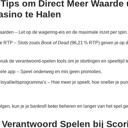
 Tips om Direct Meer Waarde 
asino te Halen
rden – Let op de wagering‑eis en de maximale inzet per spin.
ge RTP – Slots zoals
Book of Dead
(96,21 % RTP) geven je op d
bruik de verantwoord‑spelen tools om je stortingen en speeltijd 
iele app – Speel onderweg en mis geen promoties.
loyaliteitsprogramma’s – Hoe meer je speelt, hoe sneller je pun
gen, kun je je bankroll beter beheren en langer van het spel ge
 Verantwoord Spelen bij Scor