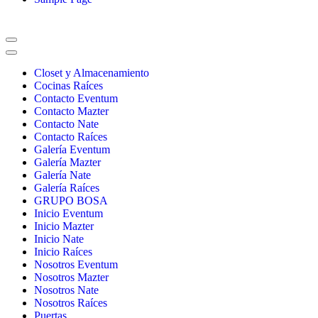
Menú
de
Menú
navegación
de
Closet y Almacenamiento
navegación
Cocinas Raíces
Contacto Eventum
Contacto Mazter
Contacto Nate
Contacto Raíces
Galería Eventum
Galería Mazter
Galería Nate
Galería Raíces
GRUPO BOSA
Inicio Eventum
Inicio Mazter
Inicio Nate
Inicio Raíces
Nosotros Eventum
Nosotros Mazter
Nosotros Nate
Nosotros Raíces
Puertas