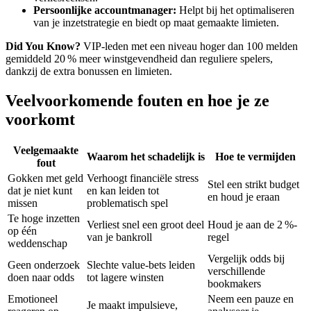
Persoonlijke accountmanager:
Helpt bij het optimaliseren
van je inzetstrategie en biedt op maat gemaakte limieten.
Did You Know?
VIP‑leden met een niveau hoger dan 100 melden
gemiddeld 20 % meer winstgevendheid dan reguliere spelers,
dankzij de extra bonussen en limieten.
Veelvoorkomende fouten en hoe je ze
voorkomt
Veelgemaakte
Waarom het schadelijk is
Hoe te vermijden
fout
Gokken met geld
Verhoogt financiële stress
Stel een strikt budget
dat je niet kunt
en kan leiden tot
en houd je eraan
missen
problematisch spel
Te hoge inzetten
Verliest snel een groot deel
Houd je aan de 2 %-
op één
van je bankroll
regel
weddenschap
Vergelijk odds bij
Geen onderzoek
Slechte value‑bets leiden
verschillende
doen naar odds
tot lagere winsten
bookmakers
Emotioneel
Neem een pauze en
Je maakt impulsieve,