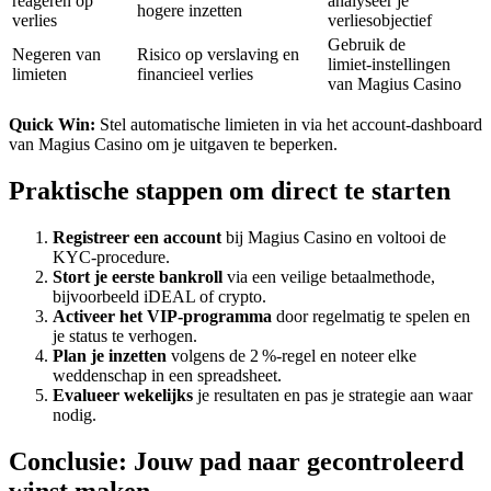
reageren op
analyseer je
hogere inzetten
verlies
verliesobjectief
Gebruik de
Negeren van
Risico op verslaving en
limiet‑instellingen
limieten
financieel verlies
van Magius Casino
Quick Win:
Stel automatische limieten in via het account‑dashboard
van Magius Casino om je uitgaven te beperken.
Praktische stappen om direct te starten
Registreer een account
bij Magius Casino en voltooi de
KYC‑procedure.
Stort je eerste bankroll
via een veilige betaalmethode,
bijvoorbeeld iDEAL of crypto.
Activeer het VIP‑programma
door regelmatig te spelen en
je status te verhogen.
Plan je inzetten
volgens de 2 %-regel en noteer elke
weddenschap in een spreadsheet.
Evalueer wekelijks
je resultaten en pas je strategie aan waar
nodig.
Conclusie: Jouw pad naar gecontroleerd