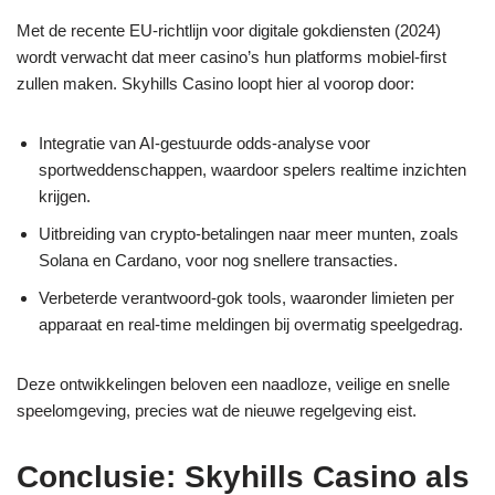
Met de recente EU‑richtlijn voor digitale gokdiensten (2024)
wordt verwacht dat meer casino’s hun platforms mobiel‑first
zullen maken. Skyhills Casino loopt hier al voorop door:
Integratie van AI‑gestuurde odds‑analyse voor
sportweddenschappen, waardoor spelers realtime inzichten
krijgen.
Uitbreiding van crypto‑betalingen naar meer munten, zoals
Solana en Cardano, voor nog snellere transacties.
Verbeterde verantwoord‑gok tools, waaronder limieten per
apparaat en real‑time meldingen bij overmatig speelgedrag.
Deze ontwikkelingen beloven een naadloze, veilige en snelle
speelomgeving, precies wat de nieuwe regelgeving eist.
Conclusie: Skyhills Casino als