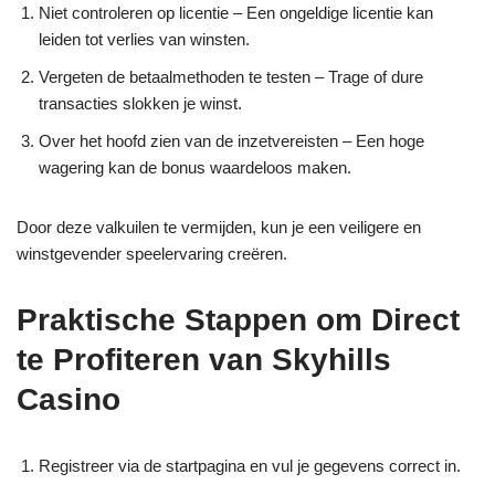
Niet controleren op licentie – Een ongeldige licentie kan
leiden tot verlies van winsten.
Vergeten de betaalmethoden te testen – Trage of dure
transacties slokken je winst.
Over het hoofd zien van de inzetvereisten – Een hoge
wagering kan de bonus waardeloos maken.
Door deze valkuilen te vermijden, kun je een veiligere en
winstgevender speelervaring creëren.
Praktische Stappen om Direct
te Profiteren van Skyhills
Casino
Registreer via de startpagina en vul je gegevens correct in.