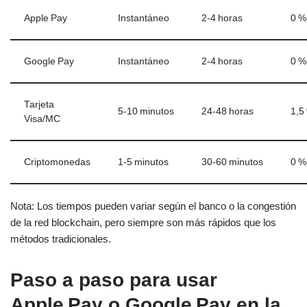
Apple Pay
Instantáneo
2‑4 horas
0 %
Google Pay
Instantáneo
2‑4 horas
0 %
Tarjeta
5‑10 minutos
24‑48 horas
1,5
Visa/MC
Criptomonedas
1‑5 minutos
30‑60 minutos
0 %
Nota: Los tiempos pueden variar según el banco o la congestión
de la red blockchain, pero siempre son más rápidos que los
métodos tradicionales.
Paso a paso para usar
Apple Pay o Google Pay en la