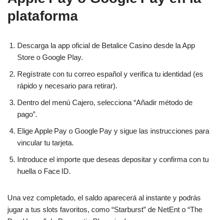
plataforma
Descarga la app oficial de Betalice Casino desde la App
Store o Google Play.
Regístrate con tu correo español y verifica tu identidad (es
rápido y necesario para retirar).
Dentro del menú Cajero, selecciona “Añadir método de
pago”.
Elige Apple Pay o Google Pay y sigue las instrucciones para
vincular tu tarjeta.
Introduce el importe que deseas depositar y confirma con tu
huella o Face ID.
Una vez completado, el saldo aparecerá al instante y podrás
jugar a tus slots favoritos, como “Starburst” de NetEnt o “The