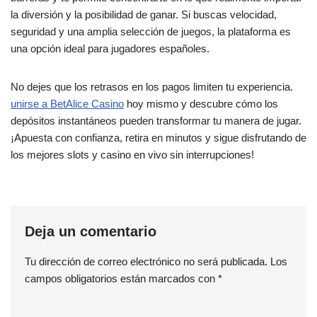
la diversión y la posibilidad de ganar. Si buscas velocidad,
seguridad y una amplia selección de juegos, la plataforma es
una opción ideal para jugadores españoles.
No dejes que los retrasos en los pagos limiten tu experiencia.
unirse a BetAlice Casino
hoy mismo y descubre cómo los
depósitos instantáneos pueden transformar tu manera de jugar.
¡Apuesta con confianza, retira en minutos y sigue disfrutando de
los mejores slots y casino en vivo sin interrupciones!
Deja un comentario
Tu dirección de correo electrónico no será publicada.
Los
campos obligatorios están marcados con
*