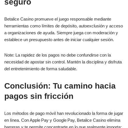
seguro
Betalice Casino promueve el juego responsable mediante
herramientas como límites de depósito, autoexclusión y acceso
a organizaciones de ayuda. Siempre juega con moderación y
establece un presupuesto antes de iniciar cualquier sesión.
Note: La rapidez de los pagos no debe confundirse con la
necesidad de apostar sin control. Mantén la disciplina y disfruta
del entretenimiento de forma saludable.
Conclusión: Tu camino hacia
pagos sin fricción
Los métodos de pago móvil han revolucionado la forma de jugar
en línea. Con Apple Pay y Google Pay, Betalice Casino elimina
barreras y te permite concentrarte en lo que realmente importa: