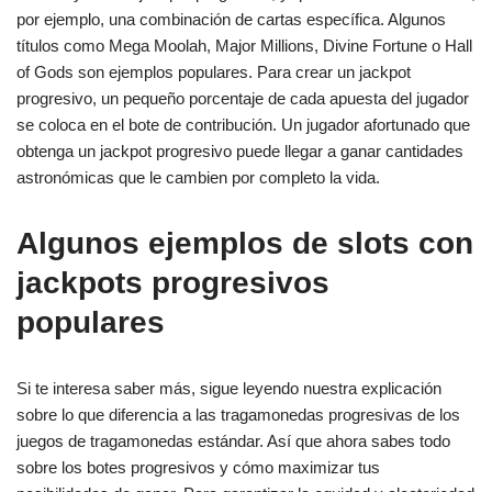
por ejemplo, una combinación de cartas específica. Algunos
títulos como Mega Moolah, Major Millions, Divine Fortune o Hall
of Gods son ejemplos populares. Para crear un jackpot
progresivo, un pequeño porcentaje de cada apuesta del jugador
se coloca en el bote de contribución. Un jugador afortunado que
obtenga un jackpot progresivo puede llegar a ganar cantidades
astronómicas que le cambien por completo la vida.
Algunos ejemplos de slots con
jackpots progresivos
populares
Si te interesa saber más, sigue leyendo nuestra explicación
sobre lo que diferencia a las tragamonedas progresivas de los
juegos de tragamonedas estándar. Así que ahora sabes todo
sobre los botes progresivos y cómo maximizar tus