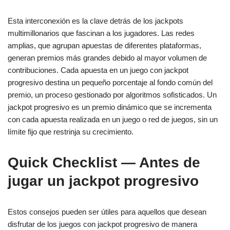
Esta interconexión es la clave detrás de los jackpots
multimillonarios que fascinan a los jugadores. Las redes
amplias, que agrupan apuestas de diferentes plataformas,
generan premios más grandes debido al mayor volumen de
contribuciones. Cada apuesta en un juego con jackpot
progresivo destina un pequeño porcentaje al fondo común del
premio, un proceso gestionado por algoritmos sofisticados. Un
jackpot progresivo es un premio dinámico que se incrementa
con cada apuesta realizada en un juego o red de juegos, sin un
límite fijo que restrinja su crecimiento.
Quick Checklist — Antes de
jugar un jackpot progresivo
Estos consejos pueden ser útiles para aquellos que desean
disfrutar de los juegos con jackpot progresivo de manera