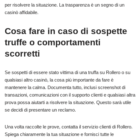
per risolvere la situazione. La trasparenza è un segno di un
casinò affidabile.
Cosa fare in caso di sospette
truffe o comportamenti
scorretti
Se sospetti di essere stato vittima di una truffa su Rollero o su
qualsiasi altro casinò, la cosa più importante da fare è
mantenere la calma. Documenta tutto, inclusi screenshot di
transazioni, comunicazioni con il supporto clienti e qualsiasi altra
prova possa aiutarti a risolvere la situazione. Questo sarà utile
se decidi di presentare un reclamo.
Una volta raccolte le prove, contatta il servizio clienti di Rollero.
Spiega chiaramente la tua situazione e fornisci tutte le