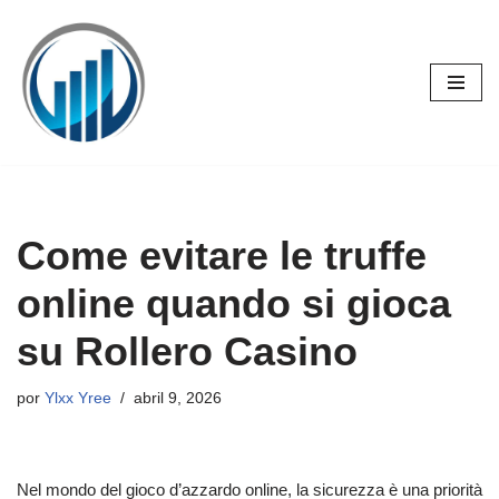
Saltar
al
contenido
Come evitare le truffe
online quando si gioca
su Rollero Casino
por
Ylxx Yree
abril 9, 2026
Nel mondo del gioco d’azzardo online, la sicurezza è una priorità