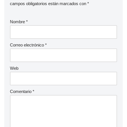
campos obligatorios están marcados con
*
Nombre
*
Correo electrónico
*
Web
Comentario
*