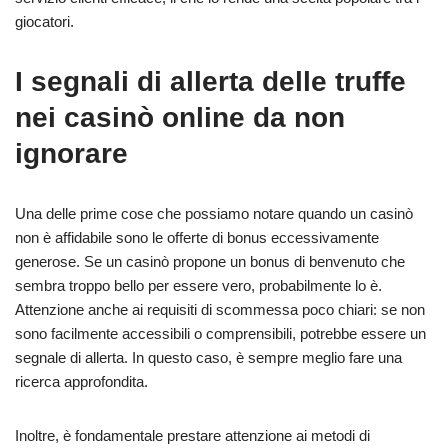
giocatori.
I segnali di allerta delle truffe
nei casinò online da non
ignorare
Una delle prime cose che possiamo notare quando un casinò
non è affidabile sono le offerte di bonus eccessivamente
generose. Se un casinò propone un bonus di benvenuto che
sembra troppo bello per essere vero, probabilmente lo è.
Attenzione anche ai requisiti di scommessa poco chiari: se non
sono facilmente accessibili o comprensibili, potrebbe essere un
segnale di allerta. In questo caso, è sempre meglio fare una
ricerca approfondita.
Inoltre, è fondamentale prestare attenzione ai metodi di