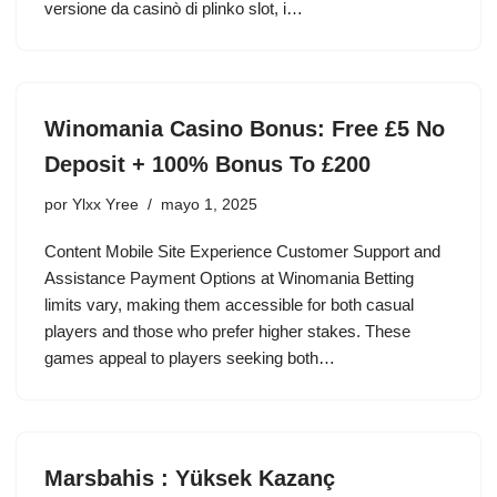
versione da casinò di plinko slot, i…
Winomania Casino Bonus: Free £5 No
Deposit + 100% Bonus To £200
por
Ylxx Yree
mayo 1, 2025
Content Mobile Site Experience Customer Support and
Assistance Payment Options at Winomania Betting
limits vary, making them accessible for both casual
players and those who prefer higher stakes. These
games appeal to players seeking both…
Marsbahis : Yüksek Kazanç