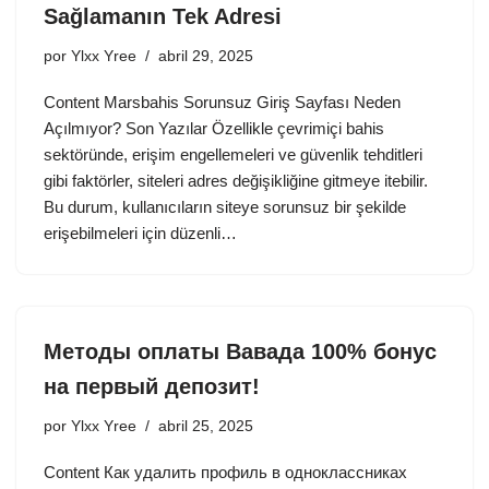
Sağlamanın Tek Adresi
por
Ylxx Yree
abril 29, 2025
Content Marsbahis Sorunsuz Giriş Sayfası Neden
Açılmıyor? Son Yazılar Özellikle çevrimiçi bahis
sektöründe, erişim engellemeleri ve güvenlik tehditleri
gibi faktörler, siteleri adres değişikliğine gitmeye itebilir.
Bu durum, kullanıcıların siteye sorunsuz bir şekilde
erişebilmeleri için düzenli…
Методы оплаты Вавада 100% бонус
на первый депозит!
por
Ylxx Yree
abril 25, 2025
Content Как удалить профиль в одноклассниках