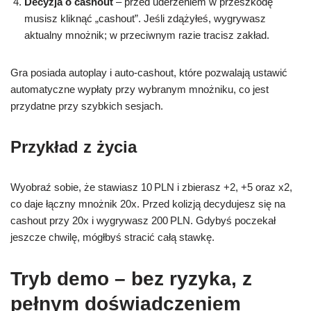
Decyzja o cashout
– przed uderzeniem w przeszkodę
musisz kliknąć „cashout”. Jeśli zdążyłeś, wygrywasz
aktualny mnożnik; w przeciwnym razie tracisz zakład.
Gra posiada autoplay i auto‑cashout, które pozwalają ustawić
automatyczne wypłaty przy wybranym mnożniku, co jest
przydatne przy szybkich sesjach.
Przykład z życia
Wyobraź sobie, że stawiasz 10 PLN i zbierasz +2, +5 oraz x2,
co daje łączny mnożnik 20x. Przed kolizją decydujesz się na
cashout przy 20x i wygrywasz 200 PLN. Gdybyś poczekał
jeszcze chwilę, mógłbyś stracić całą stawkę.
Tryb demo – bez ryzyka, z
pełnym doświadczeniem