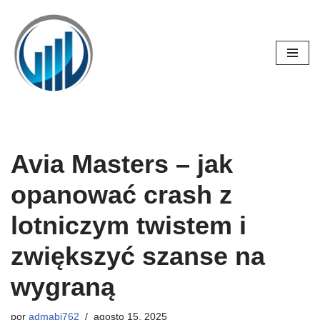
Saltar
al
contenido
Avia Masters – jak
opanować crash z
lotniczym twistem i
zwiększyć szanse na
wygraną
por
admabj762
agosto 15, 2025