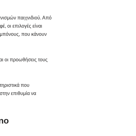
ανισμών παιχνιδιού. Από
έ, οι επιλογές είναι
 μπόνους, που κάνουν
αι οι προωθήσεις τους
κτηριστικά που
 στην επιθυμία να
no