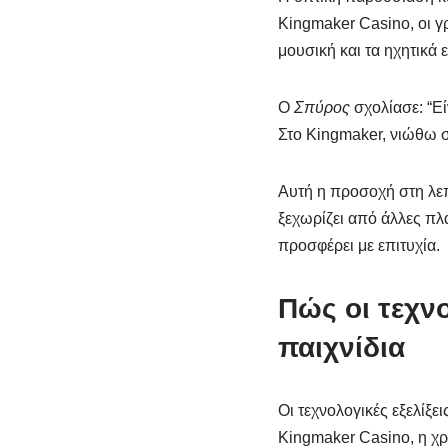
Kingmaker Casino, οι γ
μουσική και τα ηχητικά 
Ο
Σπύρος
σχολίασε: “Εί
Στο Kingmaker, νιώθω σα
Αυτή η προσοχή στη λεπ
ξεχωρίζει από άλλες πλ
προσφέρει με επιτυχία.
Πώς οι τεχνο
παιχνίδια
Οι τεχνολογικές εξελίξε
Kingmaker Casino, η χρή