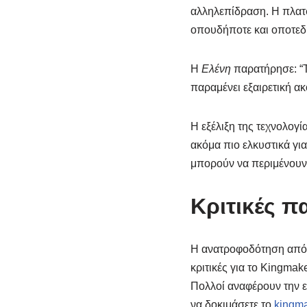
αλληλεπίδραση. Η πλατφ
οπουδήποτε και οποτεδ
Η
Ελένη
παρατήρησε: “Τ
παραμένει εξαιρετική ακ
Η εξέλιξη της τεχνολογί
ακόμα πιο ελκυστικά για
μπορούν να περιμένουν 
Κριτικές π
Η ανατροφοδότηση από το
κριτικές για το Kingmak
Πολλοί αναφέρουν την ε
να δοκιμάσετε το
kingma