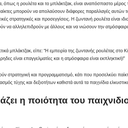
α, όπως η ρουλέτα και το μπλάκτζακ, είναι αναπόσπαστο μέρος 
παίκτες μπορούν να απολαύσουν διάφορες παραλλαγές αυτών τ
ές στρατηγικές και προσεγγίσεις. Η ζωντανή ρουλέτα είναι ιδι
ύν να αλληλεπιδρούν με άλλους και να νιώσουν την ατμόσφαιρ
ακτικά μπλάκτζακ, είπε: “Η εμπειρία της ζωντανής ρουλέτας στο K
ρηδες είναι επαγγελματίες και η ατμόσφαιρα είναι εκπληκτική!”
τούν στρατηγική και προγραμματισμό, κάτι που προσελκύει πα
σμός τύχης και δεξιοτήτων καθιστά αυτά τα παιχνίδια ελκυστικ
ζει η ποιότητα του παιχνιδι