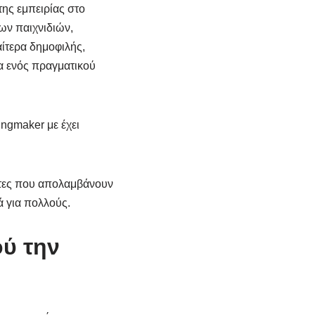
της εμπειρίας στο
ων παιχνιδιών,
αίτερα δημοφιλής,
α ενός πραγματικού
ingmaker με έχει
ίκτες που απολαμβάνουν
ά για πολλούς.
ού την