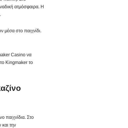
οναδική ατμόσφαιρα. Η
.
ν μέσα στο παιχνίδι.
maker Casino να
 το Kingmaker το
καζίνο
νο παιχνίδια. Στο
 και την