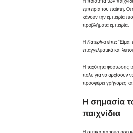
Η ποιότητα των παιχνιδι
εμπειρία του παίκτη. Οι
κάνουν την εμπειρία πι
προβλήματα εμπειρία.
Η
Κατερίνα
είπε: “Είμαι
επαγγελματικά και λειτο
Η ταχύτητα φόρτωσης τω
πολύ για να αρχίσουν να
προσφέρει γρήγορες και
Η σημασία τ
παιχνίδια
Η οπτική παρουσίαση και