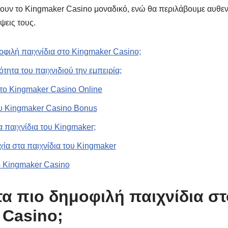
ουν το Kingmaker Casino μοναδικό, ενώ θα περιλάβουμε αυθεν
ψεις τους.
μοφιλή παιχνίδια στο Kingmaker Casino;
τητα του παιχνιδιού την εμπειρία;
 το Kingmaker Casino Online
ου Kingmaker Casino Bonus
 παιχνίδια του Kingmaker;
υχία στα παιχνίδια του Kingmaker
ο Kingmaker Casino
 τα πιο δημοφιλή παιχνίδια στ
 Casino;