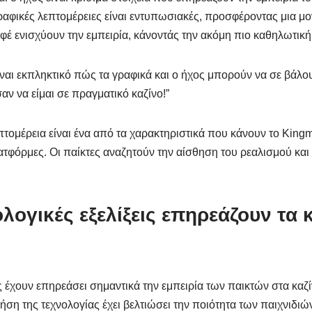
ραφικές λεπτομέρειες είναι εντυπωσιακές, προσφέροντας μια μ
εφέ ενισχύουν την εμπειρία, κάνοντάς την ακόμη πιο καθηλωτική
ναι εκπληκτικό πώς τα γραφικά και ο ήχος μπορούν να σε βάλου
ν να είμαι σε πραγματικό καζίνο!”
τομέρεια είναι ένα από τα χαρακτηριστικά που κάνουν το King
ατφόρμες. Οι παίκτες αναζητούν την αίσθηση του ρεαλισμού και
λογικές εξελίξεις επηρεάζουν τα 
ις έχουν επηρεάσει σημαντικά την εμπειρία των παικτών στα καζί
ση της τεχνολογίας έχει βελτιώσει την ποιότητα των παιχνιδιών