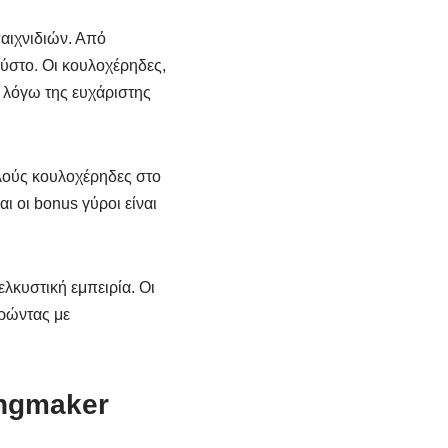
παιχνιδιών. Από
ούστο. Οι κουλοχέρηδες,
, λόγω της ευχάριστης
λλούς κουλοχέρηδες στο
ι οι bonus γύροι είναι
λκυστική εμπειρία. Οι
ρώντας με
ingmaker