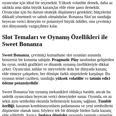
oyuncular için ideal bir seçenektir. Yüksek volatilite demek, daha az
sıklıkla ama daha büyük kazançlar elde etme şansı demektir.
Oyuncular için bu durum stratejik düşünmeyi gerektirir; bütçelerini
dikkatli yönetmeli ve sabırlı olmalıdırlar. Bonanza Slot’un sunduğu
heyecan verici deneyim ve potansiyel büyük ödüller, onu çevrimiçi
slot dünyasında vazgeçilmez kılar.
Slot Temaları ve Oynanış Özellikleri ile
Sweet Bonanza
Sweet Bonanza
, çevrimiçi kumarhane slot oyunları arasında
benzersiz bir konuma sahiptir.
Pragmatic Play
tarafından geliştirilen
bu oyun, renkli grafikleri ve dinamik oynanış özellikleriyle dikkat
çeker. Oyuncular, tatlılar ve meyvelerle dolu bir dünyada kazanç
elde etmeye çalışırken, her dönüşte farklı sürprizlerle karşılaşır. Bu
oyunun temel cazibesi, sunduğu
yüksek volatilite
ve
tatmin edici
ödeme potansiyelidir
.
Sweet Bonanza’nın oynanış mekanikleri oldukça basittir, ancak bu
sadelik oyunculara heyecan verici deneyimler sunar. Oyunda, en az
sekiz aynı sembolün ekranda belirmesiyle kazanç sağlanır.
Tumble
özelliği
, kazanan kombinasyonların patlamasına ve yeni sembollerin
düşmesine olanak tanır, böylece tek bir dönüşle birden fazla kazanç
elde edilebilir. Ayrıca,
bedava dönüşler
sırasında rastgele çarpanlar