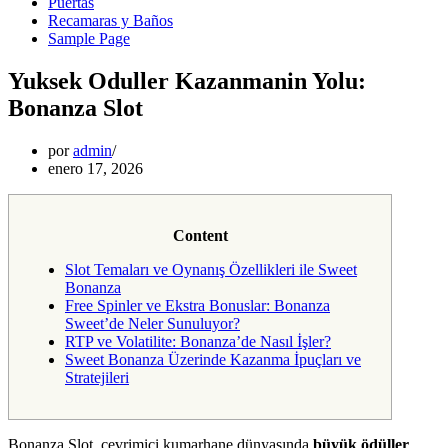
Puertas
Recamaras y Baños
Sample Page
Yuksek Oduller Kazanmanin Yolu:
Bonanza Slot
por
admin
enero 17, 2026
Content
Slot Temaları ve Oynanış Özellikleri ile Sweet
Bonanza
Free Spinler ve Ekstra Bonuslar: Bonanza
Sweet’de Neler Sunuluyor?
RTP ve Volatilite: Bonanza’de Nasıl İşler?
Sweet Bonanza Üzerinde Kazanma İpuçları ve
Stratejileri
Bonanza Slot, çevrimiçi kumarhane dünyasında
büyük ödüller