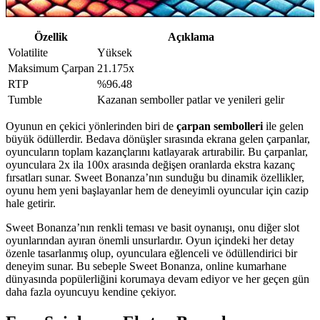
Özellik
Açıklama
Volatilite
Yüksek
Maksimum Çarpan
21.175x
RTP
%96.48
Tumble
Kazanan semboller patlar ve yenileri gelir
Oyunun en çekici yönlerinden biri de
çarpan sembolleri
ile gelen
büyük ödüllerdir. Bedava dönüşler sırasında ekrana gelen çarpanlar,
oyuncuların toplam kazançlarını katlayarak artırabilir. Bu çarpanlar,
oyunculara 2x ila 100x arasında değişen oranlarda ekstra kazanç
fırsatları sunar. Sweet Bonanza’nın sunduğu bu dinamik özellikler,
oyunu hem yeni başlayanlar hem de deneyimli oyuncular için cazip
hale getirir.
Sweet Bonanza’nın renkli teması ve basit oynanışı, onu diğer slot
oyunlarından ayıran önemli unsurlardır. Oyun içindeki her detay
özenle tasarlanmış olup, oyunculara eğlenceli ve ödüllendirici bir
deneyim sunar. Bu sebeple Sweet Bonanza, online kumarhane
dünyasında popülerliğini korumaya devam ediyor ve her geçen gün
daha fazla oyuncuyu kendine çekiyor.