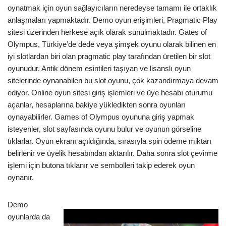
oynatmak için oyun sağlayıcıların neredeyse tamamı ile ortaklık
anlaşmaları yapmaktadır. Demo oyun erişimleri, Pragmatic Play
sitesi üzerinden herkese açık olarak sunulmaktadır. Gates of
Olympus, Türkiye’de dede veya şimşek oyunu olarak bilinen en
iyi slotlardan biri olan pragmatic play tarafından üretilen bir slot
oyunudur. Antik dönem esintileri taşıyan ve lisanslı oyun
sitelerinde oynanabilen bu slot oyunu, çok kazandırmaya devam
ediyor. Online oyun sitesi giriş işlemleri ve üye hesabı oturumu
açanlar, hesaplarına bakiye yükledikten sonra oyunları
oynayabilirler. Games of Olympus oyununa giriş yapmak
isteyenler, slot sayfasında oyunu bulur ve oyunun görseline
tıklarlar. Oyun ekranı açıldığında, sırasıyla spin ödeme miktarı
belirlenir ve üyelik hesabından aktarılır. Daha sonra slot çevirme
işlemi için butona tıklanır ve sembolleri takip ederek oyun
oynanır.
Demo
oyunlarda da