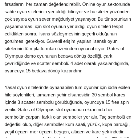
fırsatlarını her zaman değerlendirebilir. Online oyun sektöründe
sahte oyun sitelerinin yer aldığı biliniyor ve bu siteler yüzünden
çok sayıda oyun sever mağduriyet yaşanıyor. Bu tür sorunların
yaşanmaması için slot oyunun yer aldığı oyun siteleri tespit
edildikten sonra, lisans sözleşmesinin geçerli olduğunun
görülmesi gerekiyor. Güvenli erişim yapılan lisanslı oyun
sitelerinin tüm platformları üzerinden oynanabiliyor. Gates of
Olympus demo oyununun bedava dönüş özelliği, çark
çevrildiğinde ve scatter sembolü 4 adet olarak yakalandığında,
oyuncuya 15 bedava dönüş kazandırır.
Yasal oyun sitelerinde oynanabilen tüm oyunlar için iddia edilen
hile söylentileri, tamamen şehir efsanesidir. 30 sembol karesi
içinde 3 scatter sembolü görüldüğünde, oyuncuya 15 free spin
verilir. Gates of Olympus slot oyununun ekranında her
sembolün çarpanı farklı olan semboller yer alır. Taç sembolü en
değerlisi olup, diğer semboller kum saati, yüzük, kupa bardağı,
yeşil üçgen, mor üçgen, beşgen, altıgen ve kare şeklindedir.