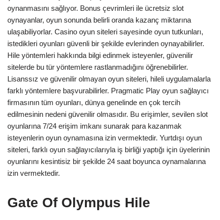
oynanmasını sağlıyor. Bonus çevrimleri ile ücretsiz slot
oynayanlar, oyun sonunda belirli oranda kazanç miktarına
ulaşabiliyorlar. Casino oyun siteleri sayesinde oyun tutkunları,
istedikleri oyunları güvenli bir şekilde evlerinden oynayabilirler.
Hile yöntemleri hakkında bilgi edinmek isteyenler, güvenilir
sitelerde bu tür yöntemlere rastlanmadığını öğrenebilirler.
Lisanssız ve güvenilir olmayan oyun siteleri, hileli uygulamalarla
farklı yöntemlere başvurabilirler. Pragmatic Play oyun sağlayıcı
firmasının tüm oyunları, dünya genelinde en çok tercih
edilmesinin nedeni güvenilir olmasıdır. Bu erişimler, sevilen slot
oyunlarına 7/24 erişim imkanı sunarak para kazanmak
isteyenlerin oyun oynamasına izin vermektedir. Yurtdışı oyun
siteleri, farklı oyun sağlayıcılarıyla iş birliği yaptığı için üyelerinin
oyunlarını kesintisiz bir şekilde 24 saat boyunca oynamalarına
izin vermektedir.
Gate Of Olympus Hile