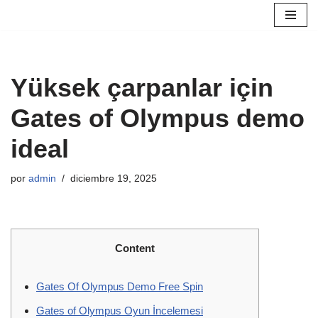
Saltar
al
contenido
Yüksek çarpanlar için
Gates of Olympus demo
ideal
por
admin
diciembre 19, 2025
Content
Gates Of Olympus Demo Free Spin
Gates of Olympus Oyun İncelemesi