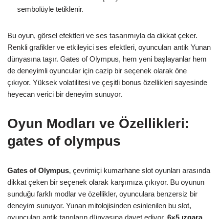
sembolüyle tetiklenir.
Bu oyun, görsel efektleri ve ses tasarımıyla da dikkat çeker.
Renkli grafikler ve etkileyici ses efektleri, oyuncuları antik Yunan
dünyasına taşır. Gates of Olympus, hem yeni başlayanlar hem
de deneyimli oyuncular için cazip bir seçenek olarak öne
çıkıyor. Yüksek volatilitesi ve çeşitli bonus özellikleri sayesinde
heyecan verici bir deneyim sunuyor.
Oyun Modları ve Özellikleri:
gates of olympus
Gates of Olympus
, çevrimiçi kumarhane slot oyunları arasında
dikkat çeken bir seçenek olarak karşımıza çıkıyor. Bu oyunun
sunduğu farklı modlar ve özellikler, oyunculara benzersiz bir
deneyim sunuyor. Yunan mitolojisinden esinlenilen bu slot,
oyuncuları antik tanrıların dünyasına davet ediyor.
6×5 ızgara