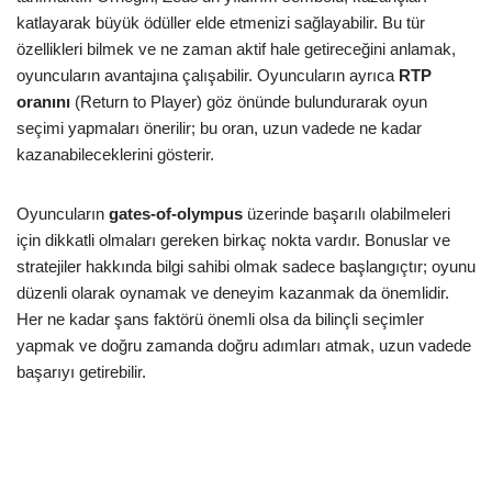
katlayarak büyük ödüller elde etmenizi sağlayabilir. Bu tür
özellikleri bilmek ve ne zaman aktif hale getireceğini anlamak,
oyuncuların avantajına çalışabilir. Oyuncuların ayrıca
RTP
oranını
(Return to Player) göz önünde bulundurarak oyun
seçimi yapmaları önerilir; bu oran, uzun vadede ne kadar
kazanabileceklerini gösterir.
Oyuncuların
gates-of-olympus
üzerinde başarılı olabilmeleri
için dikkatli olmaları gereken birkaç nokta vardır. Bonuslar ve
stratejiler hakkında bilgi sahibi olmak sadece başlangıçtır; oyunu
düzenli olarak oynamak ve deneyim kazanmak da önemlidir.
Her ne kadar şans faktörü önemli olsa da bilinçli seçimler
yapmak ve doğru zamanda doğru adımları atmak, uzun vadede
başarıyı getirebilir.