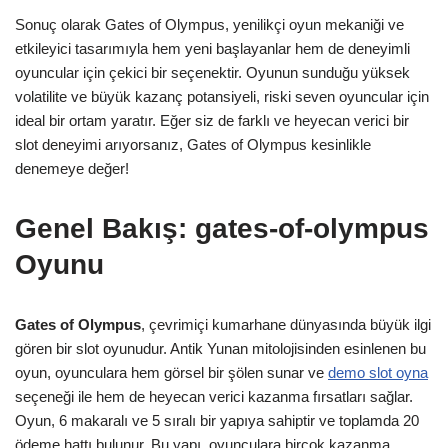
Sonuç olarak Gates of Olympus, yenilikçi oyun mekaniği ve
etkileyici tasarımıyla hem yeni başlayanlar hem de deneyimli
oyuncular için çekici bir seçenektir. Oyunun sunduğu yüksek
volatilite ve büyük kazanç potansiyeli, riski seven oyuncular için
ideal bir ortam yaratır. Eğer siz de farklı ve heyecan verici bir
slot deneyimi arıyorsanız, Gates of Olympus kesinlikle
denemeye değer!
Genel Bakış: gates-of-olympus
Oyunu
Gates of Olympus
, çevrimiçi kumarhane dünyasında büyük ilgi
gören bir slot oyunudur. Antik Yunan mitolojisinden esinlenen bu
oyun, oyunculara hem görsel bir şölen sunar ve
demo slot oyna
seçeneği ile hem de heyecan verici kazanma fırsatları sağlar.
Oyun, 6 makaralı ve 5 sıralı bir yapıya sahiptir ve toplamda 20
ödeme hattı bulunur. Bu yapı, oyunculara birçok kazanma