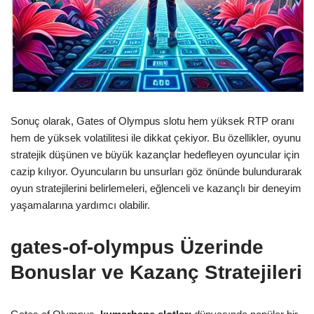
Sonuç olarak, Gates of Olympus slotu hem yüksek RTP oranı
hem de yüksek volatilitesi ile dikkat çekiyor. Bu özellikler, oyunu
stratejik düşünen ve büyük kazançlar hedefleyen oyuncular için
cazip kılıyor. Oyuncuların bu unsurları göz önünde bulundurarak
oyun stratejilerini belirlemeleri, eğlenceli ve kazançlı bir deneyim
yaşamalarına yardımcı olabilir.
gates-of-olympus Üzerinde
Bonuslar ve Kazanç Stratejileri