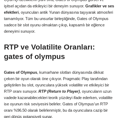
işitsel açıdan da etkileyici bir deneyim sunuyor.
Grafikler ve ses
efektleri
, oyuncuları antik Yunan dünyasına taşıyarak atmosferi
tamamlıyor. Tüm bu unsurlar birleştiğinde, Gates of Olympus
sadece bir slot oyunu olmaktan çıkıp, kapsamlı bir eğlence
deneyimi sunuyor.
RTP ve Volatilite Oranları:
gates of olympus
Gates of Olympus
, kumarhane slotları dünyasında dikkat
çeken bir oyun olarak öne çıkıyor. Pragmatic Play tarafından
geliştirilen bu slot, oyunculara yüksek volatilite ve etkileyici bir
RTP oranı sunuyor.
RTP (Return to Player)
, oyuncuların uzun
vadede kazanabilecekleri teorik yüzdeyi ifade ederken, volatilite
ise oyunun risk seviyesini belirler. Gates of Olympus’un RTP
oranı %96.50 olarak belirlenmiştir, bu da oyunculara cazip bir
geri dönüş potansiyeli sunar.