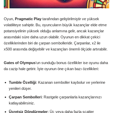
Oyun,
Pragmatic Play
tarafından geliştirilmiştir ve yüksek
volatiliteye sahiptir. Bu, oyuncuların büyük kazançlar elde etme
potansiyelinin yüksek olduğu anlamına gelir, ancak kazançlar
arasındaki süre daha uzun olabilir. Oyunun en dikkat çekici
özelliklerinden biri de çarpan sembolleridir. Çarpanlar, x2 ile
x500 arasında değişebilir ve kazançları önemli ölçüde artırabilir.
Gates of Olympus
‘un sunduğu bonus özellikler ise oyunu daha
da cazip hale getirir. İşte oyunun öne çıkan bazı özellikleri:
Tumble Özelliği
: Kazanan semboller kaybolur ve yerlerine
yenileri düşer.
Çarpan Sembolleri
: Rastgele çarpanlarla kazançlarınızı
katlayabilirsiniz.
Ücretsiz Döndürmeler
: Üç veya daha fazla scatter