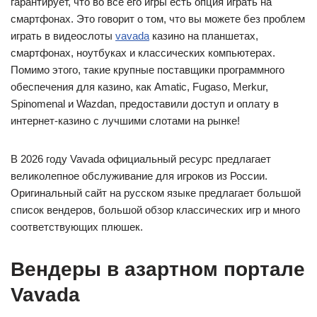
гарантирует, что во все его игры есть опция играть на
смартфонах. Это говорит о том, что вы можете без проблем
играть в видеослоты
vavada
казино на планшетах,
смартфонах, ноутбуках и классических компьютерах.
Помимо этого, такие крупные поставщики программного
обеспечения для казино, как Amatic, Fugaso, Merkur,
Spinomenal и Wazdan, предоставили доступ и оплату в
интернет-казино с лучшими слотами на рынке!
В 2026 году Vavada официальный ресурс предлагает
великолепное обслуживание для игроков из России.
Оригинальный сайт на русском языке предлагает большой
список вендеров, большой обзор классических игр и много
соответствующих плюшек.
Вендеры в азартном портале
Vavada