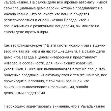
vavada казино. На самом деле все игровые автоматы имеют
свои специальные демо-версии, которые предлагаются в
Vavada казино. Это означает, что вам не придётся
регистрироваться в онлайн-казино Вавада, чтобы
познакомиться с различными вендерами, вы можете на
самом деле играть в игры.
Как это функционирует? В эти слоты можно играть в демо-
версиях так же, как и на настоящие деньги. На самом деле
демо игра вавада в целом интересная и представляет
интерес, в особенности, для начинающих азартных
участников. Выигрыши выплачиваются в тех же процентах,
бонусные предложения активируются с тем же шансом, все
происходит аналогично, с той лишь разницей, что
выигрыши выплачиваются фальшивыми, онлайн
денежными средствами.
Необходимо акцентировать внимание, что в Vavada казино