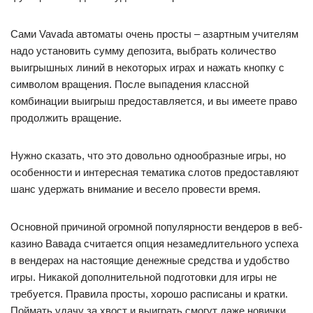
Сами Vavada автоматы очень просты – азартным учителям
надо установить сумму депозита, выбрать количество
выигрышных линий в некоторых играх и нажать кнопку с
символом вращения. После выпадения классной
комбинации выигрыш предоставляется, и вы имеете право
продолжить вращение.
Нужно сказать, что это довольно однообразные игры, но
особенности и интересная тематика слотов предоставляют
шанс удержать внимание и весело провести время.
Основной причиной огромной популярности вендеров в веб-
казино Вавада считается опция незамедлительного успеха
в вендерах на настоящие денежные средства и удобство
игры. Никакой дополнительной подготовки для игры не
требуется. Правила просты, хорошо расписаны и кратки.
Поймать удачу за хвост и выиграть смогут даже новички.