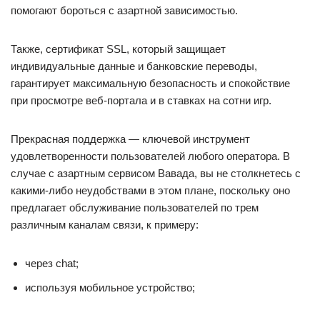
помогают бороться с азартной зависимостью.
Также, сертификат SSL, который защищает
индивидуальные данные и банковские переводы,
гарантирует максимальную безопасность и спокойствие
при просмотре веб-портала и в ставках на сотни игр.
Прекрасная поддержка — ключевой инструмент
удовлетворенности пользователей любого оператора. В
случае с азартным сервисом Вавада, вы не столкнетесь с
какими-либо неудобствами в этом плане, поскольку оно
предлагает обслуживание пользователей по трем
различным каналам связи, к примеру:
через chat;
используя мобильное устройство;