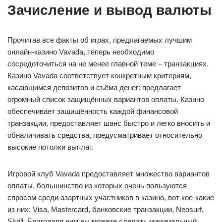
Зачисление и вывод валюты
Прочитав все факты об играх, предлагаемых лучшим
онлайн-казино Vavada, теперь необходимо
сосредоточиться на не менее главной теме – транзакциях.
Казино Vavada соответствует конкретным критериям,
касающимся депозитов и съёма денег: предлагает
огромный список защищённых вариантов оплаты. Казино
обеспечивает защищённость каждой финансовой
транзакции, предоставляет шанс быстро и легко вносить и
обналичивать средства, предусматривает относительно
высокие потолки выплат.
Игровой клуб Vavada предоставляет множество вариантов
оплаты, большинство из которых очень пользуются
спросом среди азартных участников в казино, вот кое-какие
из них: Visa, Mastercard, банковские транзакции, Neosurf,
Skrill. Благодаря ним вы можете сделать минимальный