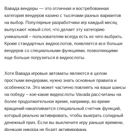
Вавада вендеры — это отличная и востребованная
категория вендеров казино с тысячами разных вариантов
на выбор. Популярные разработчики игр каждый месяц
выпускают новый слот, что делает эту категорию
уникальной – пользователям всегда есть из чего выбрать.
Кроме стандартных видеослотов, появляется все больше
вендеров со специальными функциями, позволяющими
еще больше погрузиться в видеослоты.
Хотя Вавада игровые автоматы являются в целом
простыми вендерами, нужно знать основные правила и
особенности. Это может частично повлиять на ваши шансы
на победу – кое-какие видеослоты Vavada рассчитаны на
более продолжительное время, например, во время
вращений накапливается специальный счетчик функций,
который реально активировать, чтобы выиграть солидный
денежный приз. Если вы выключите игру раньше времени,
функция никогда не будет активирована.