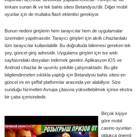
imkanı sunan ilk ve tek bahis sitesi Betandyou’dir. Diğer mobil
oyunlar için de mutlaka flash eklentisi gerekiyor.
Bunun nedeni girişlerin hem tarayıcılar hem de uygulamalar
üzerinden yapılmasıdır. Tarayıcı girişleri için akıllı cihazlardaki
tüm tarayıcılar kullanılabilir. Bu doğrultuda bilinmesi gereken tek
şey, güncel giriş adresidir. Uygulama girişleri için ise web
sayfasındaki dosyaları indirmek gerekir. Aplikasyon iOS ve
Android cihazlar ile uyumlu şekilde çalışmaktadır. Bu gibi
bilgilendirmeleri sıklıkla yaptığı için Betandyou bahis sitesi en
güncel ve en şeffaf platformlar arasında yer alabiliyor. Size
sunduğu hizmetleri Avrupa çitasına yükseltebilmek içinse ekstra
bir çaba içerisindedir.
Birçok kişiye
göre mobil
casino oyunları
oldukça önemli