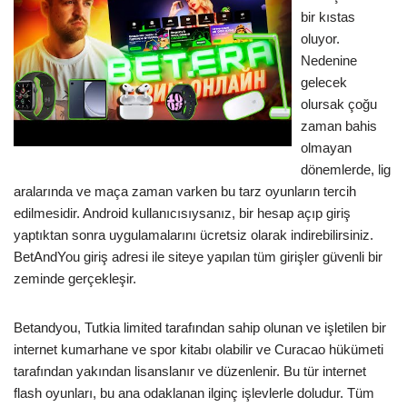
bir kıstas
oluyor.
Nedenine
gelecek
olursak çoğu
zaman bahis
olmayan
dönemlerde, lig
aralarında ve maça zaman varken bu tarz oyunların tercih
edilmesidir. Android kullanıcısıysanız, bir hesap açıp giriş
yaptıktan sonra uygulamalarını ücretsiz olarak indirebilirsiniz.
BetAndYou giriş adresi ile siteye yapılan tüm girişler güvenli bir
zeminde gerçekleşir.
Betandyou, Tutkia limited tarafından sahip olunan ve işletilen bir
internet kumarhane ve spor kitabı olabilir ve Curacao hükümeti
tarafından yakından lisanslanır ve düzenlenir. Bu tür internet
flash oyunları, bu ana odaklanan ilginç işlevlerle doludur. Tüm