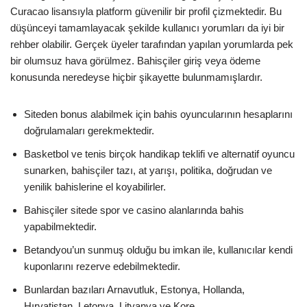
Curacao lisansıyla platform güvenilir bir profil çizmektedir. Bu
düşünceyi tamamlayacak şekilde kullanıcı yorumları da iyi bir
rehber olabilir. Gerçek üyeler tarafından yapılan yorumlarda pek
bir olumsuz hava görülmez. Bahisçiler giriş veya ödeme
konusunda neredeyse hiçbir şikayette bulunmamışlardır.
Siteden bonus alabilmek için bahis oyuncularının hesaplarını
doğrulamaları gerekmektedir.
Basketbol ve tenis birçok handikap teklifi ve alternatif oyuncu
sunarken, bahisçiler tazı, at yarışı, politika, doğrudan ve
yenilik bahislerine el koyabilirler.
Bahisçiler sitede spor ve casino alanlarında bahis
yapabilmektedir.
Betandyou’un sunmuş olduğu bu imkan ile, kullanıcılar kendi
kuponlarını rezerve edebilmektedir.
Bunlardan bazıları Arnavutluk, Estonya, Hollanda,
Hırvatistan, Letonya, Litvanya ve Kore.