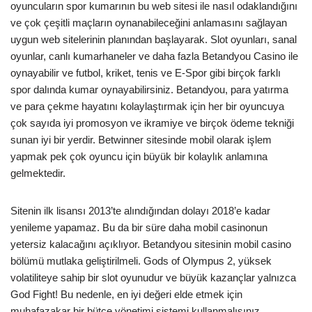
oyuncuların spor kumarının bu web sitesi ile nasıl odaklandığını
ve çok çeşitli maçların oynanabileceğini anlamasını sağlayan
uygun web sitelerinin planından başlayarak. Slot oyunları, sanal
oyunlar, canlı kumarhaneler ve daha fazla Betandyou Casino ile
oynayabilir ve futbol, ​​kriket, tenis ve E-Spor gibi birçok farklı
spor dalında kumar oynayabilirsiniz. Betandyou, para yatırma
ve para çekme hayatını kolaylaştırmak için her bir oyuncuya
çok sayıda iyi promosyon ve ikramiye ve birçok ödeme tekniği
sunan iyi bir yerdir. Betwinner sitesinde mobil olarak işlem
yapmak pek çok oyuncu için büyük bir kolaylık anlamına
gelmektedir.
Sitenin ilk lisansı 2013’te alındığından dolayı 2018’e kadar
yenileme yapamaz. Bu da bir süre daha mobil casinonun
yetersiz kalacağını açıklıyor. Betandyou sitesinin mobil casino
bölümü mutlaka geliştirilmeli. Gods of Olympus 2, yüksek
volatiliteye sahip bir slot oyunudur ve büyük kazançlar yalnızca
God Fight! Bu nedenle, en iyi değeri elde etmek için
muhafazakar bir bütçe yönetimi sistemi kullanmalısınız.