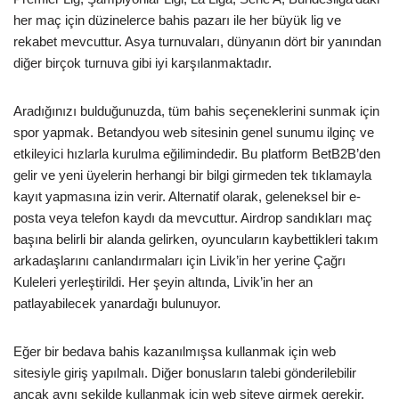
her maç için düzinelerce bahis pazarı ile her büyük lig ve
rekabet mevcuttur. Asya turnuvaları, dünyanın dört bir yanından
diğer birçok turnuva gibi iyi karşılanmaktadır.
Aradığınızı bulduğunuzda, tüm bahis seçeneklerini sunmak için
spor yapmak. Betandyou web sitesinin genel sunumu ilginç ve
etkileyici hızlarla kurulma eğilimindedir. Bu platform BetB2B’den
gelir ve yeni üyelerin herhangi bir bilgi girmeden tek tıklamayla
kayıt yapmasına izin verir. Alternatif olarak, geleneksel bir e-
posta veya telefon kaydı da mevcuttur. Airdrop sandıkları maç
başına belirli bir alanda gelirken, oyuncuların kaybettikleri takım
arkadaşlarını canlandırmaları için Livik’in her yerine Çağrı
Kuleleri yerleştirildi. Her şeyin altında, Livik’in her an
patlayabilecek yanardağı bulunuyor.
Eğer bir bedava bahis kazanılmışsa kullanmak için web
sitesiyle giriş yapılmalı. Diğer bonusların talebi gönderilebilir
ancak aynı şekilde kullanmak için web siteye girmek gerekir.