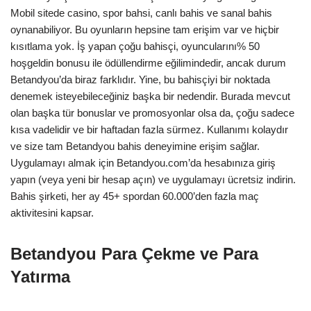
Mobil sitede casino, spor bahsi, canlı bahis ve sanal bahis
oynanabiliyor. Bu oyunların hepsine tam erişim var ve hiçbir
kısıtlama yok. İş yapan çoğu bahisçi, oyuncularını% 50
hoşgeldin bonusu ile ödüllendirme eğilimindedir, ancak durum
Betandyou’da biraz farklıdır. Yine, bu bahisçiyi bir noktada
denemek isteyebileceğiniz başka bir nedendir. Burada mevcut
olan başka tür bonuslar ve promosyonlar olsa da, çoğu sadece
kısa vadelidir ve bir haftadan fazla sürmez. Kullanımı kolaydır
ve size tam Betandyou bahis deneyimine erişim sağlar.
Uygulamayı almak için Betandyou.com’da hesabınıza giriş
yapın (veya yeni bir hesap açın) ve uygulamayı ücretsiz indirin.
Bahis şirketi, her ay 45+ spordan 60.000’den fazla maç
aktivitesini kapsar.
Betandyou Para Çekme ve Para
Yatırma