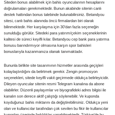
Siteden bonus alabilmek için bahis oyuncularının hesaplarını
doğrulamaları gerekmektedir. Bunun akabinde sitenin canlı
destek hattından bonus talebinde bulunabilirsiniz. Betandyou
sitesi, canlı bahis alanında öncü firmalardan biri olarak
bilinmektedir. Her karşılaşma için 30’dan fazla seçeneğin
sunulduğu görülür. Sitedeki para yatırım/çekim seçeneklerinin
kalitesi de süreci keyifli kılar. Betandyou cep bank para yatırma
bonusu barındırmıyor olmasına karşın spor bahisleri
bonuslarıyla kazanmanıza olanak tanımaktadır.
Bununla birlikte site tasarımının hizmetler arasında geçişleri
kolaylaştırdığını da belirtmek gerekir. Zengin promosyon
seçenekleri, sitede keyifli vakit geçirmede oldukça belirleyicidir.
Dileyen oyuncular sitenin resmi Telegram kanalına da abone
olabilirler. Düzenli paylaşımlar ve biyografideki adres bilgisi ile
kanalın son derece aktif çalıştığı söylenebilir. Ve kuponda
koyduğunuz bahis miktarını da değiştirebilirsiniz. Oldukça yeni
olan ve kullanıcılar tarafından çok sevilen bu fikir ile kullanıcılar
kuponları üzerinde farklılıklar yapabilmektedir. Türkiye’de bu