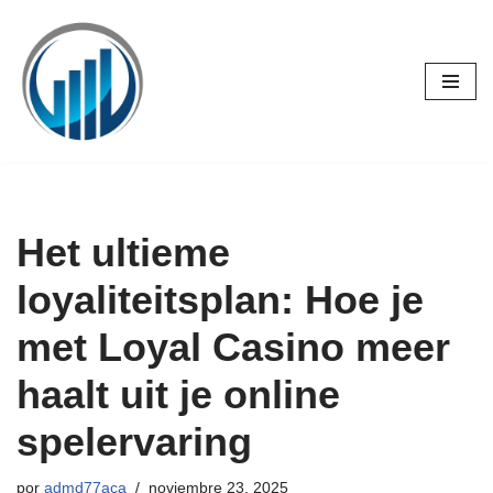
Saltar
al
contenido
Het ultieme
loyaliteitsplan: Hoe je
met Loyal Casino meer
haalt uit je online
spelervaring
por
admd77aca
noviembre 23, 2025