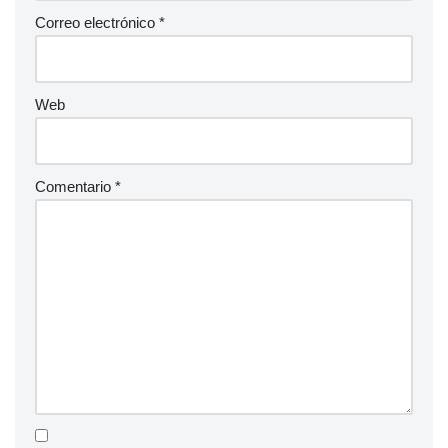
Correo electrónico
*
Web
Comentario
*