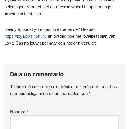
beloningen. Vergeet niet altijd verantwoord te spelen en je
limieten in te stellen.
Ready to boost your casino experience? Bezoek
https://loyalcasinonl.nl/
en ontdek hoe het loyaliteitsplan van
Loyal Casino jouw spel naar een hoger niveau tilt.
Deja un comentario
Tu dirección de correo electrónico no será publicada.
Los
campos obligatorios están marcados con
*
Nombre
*