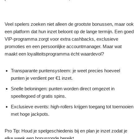
Veel spelers zoeken niet alleen de grootste bonussen, maar ook
een platform dat hun inzet beloont op de lange termijn. Een goed
VIP‑programma zorgt voor extra cashbacks, exclusieve
promoties en een persoonlijke accountmanager. Maar wat
maakt een loyaliteitsprogramma écht waardevol?
Transparante puntensysteem: je weet precies hoeveel
punten je verdient per €1 inzet.
Snelle beloningen: punten worden direct omgezet in
speeltegoed of gratis spins.
Exclusieve events: high‑rollers krijgen toegang tot toernooien
met hoge jackpots.
Pro Tip: Houd je spelgeschiedenis bij en plan je inzet zodat je
elke week een bonusronde bereikt.